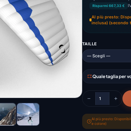
I
Risparmi 667,33 €
Al più presto: Disp
inclusa) (secondo t
TAILLE
Quale taglia per v
Quantità
Al più presto: Disponibi
e colore)