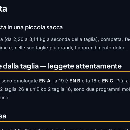
ta
ta in una piccola sacca
era (da 2,20 a 3,14 kg a seconda della taglia), compatta, f
 cime e, nelle sue taglie più grandi, l'apprendimento dolce.
dalla taglia — leggete attentamente
 26 sono omologate
EN A
, la 19 è
EN B
e la 16 è
EN C
. Più la
 2 taglia 26 e un'Eiko 2 taglia 16, sono due programmi mol
aino.
sa