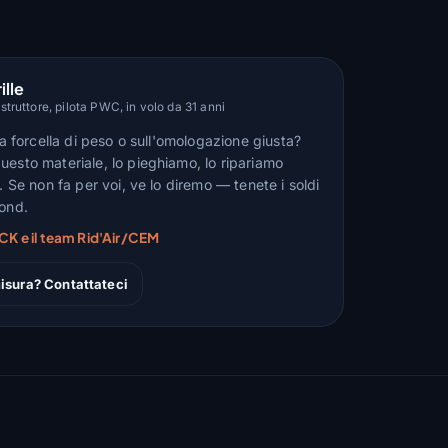
ille
truttore, pilota PWC, in volo da 31 anni
lla forcella di peso o sull'omologazione giusta?
uesto materiale, lo pieghiamo, lo ripariamo
n. Se non fa per voi, ve lo diremo — tenete i soldi
fond.
CK e il team Rid'Air/CEM
isura? Contattateci