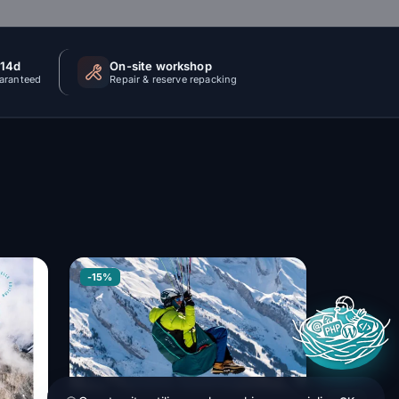
 14d
On-site workshop
uaranteed
Repair & reserve repacking
-15%