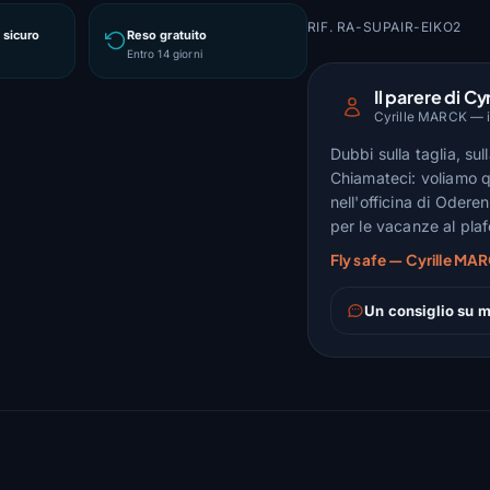
RIF. RA-SUPAIR-EIKO2
sicuro
Reso gratuito
Entro 14 giorni
Il parere di Cyr
Cyrille MARCK — is
Dubbi sulla taglia, su
Chiamateci: voliamo q
nell'officina di Odere
per le vacanze al pla
Fly safe — Cyrille MAR
Un consiglio su m