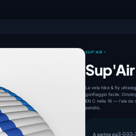
SUP'AIR
Sup'Air
La vela hike & fly ultrale
gonfiaggio facile. Omolog
EN C nella 16 — l'ala da 
pendio.
3 033,
A partire da