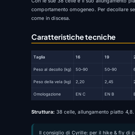
Con le sue 38 celle e il suo allungamento piat
comportamento omogeneo. Per decollare seren
come in discesa.
Caratteristiche tecniche
Taglia
16
19
Peso al decollo (kg)
50–90
50–90
Peso della vela (kg)
2,20
2,45
Omologazione
EN C
EN B
Struttura:
38 celle, allungamento piatto 4,8.
Il consiglio di Cyrille: per il hike & fly 