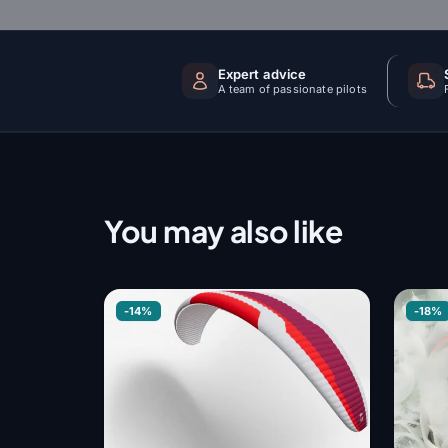
Expert advice
A team of passionate pilots
You may also like
-14%
-18%