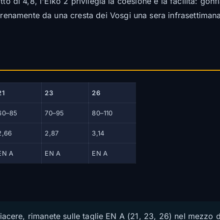
to di 4,8, l'Eiko 2 privilegia la coesione e la facilità: gon
amente da una cresta dei Vosgi una sera infrasettimanale,
21
23
26
60–85
70–95
80–110
2,66
2,87
3,14
EN A
EN A
EN A
di piacere, rimanete sulle taglie EN A (21, 23, 26) nel mezzo