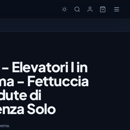
- Elevatori I in
a - Fettuccia
ute di
nza Solo
neema.