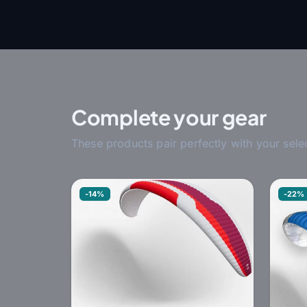
Complete your gear
These products pair perfectly with your sele
-14%
-22%