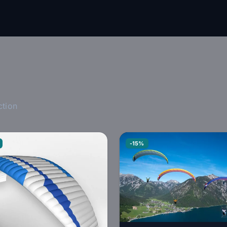
ction
-15%