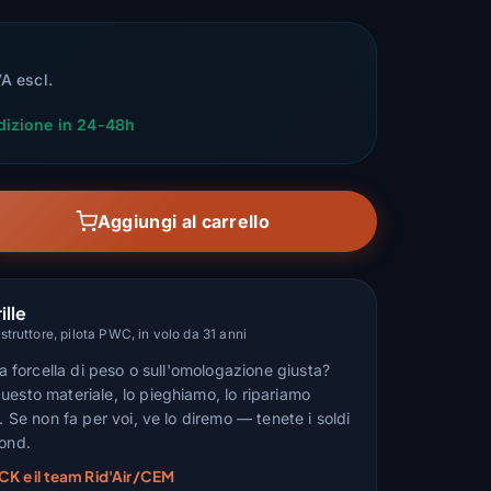
VA escl.
dizione in 24-48h
Aggiungi al carrello
ille
truttore, pilota PWC, in volo da 31 anni
lla forcella di peso o sull'omologazione giusta?
uesto materiale, lo pieghiamo, lo ripariamo
n. Se non fa per voi, ve lo diremo — tenete i soldi
fond.
CK e il team Rid'Air/CEM