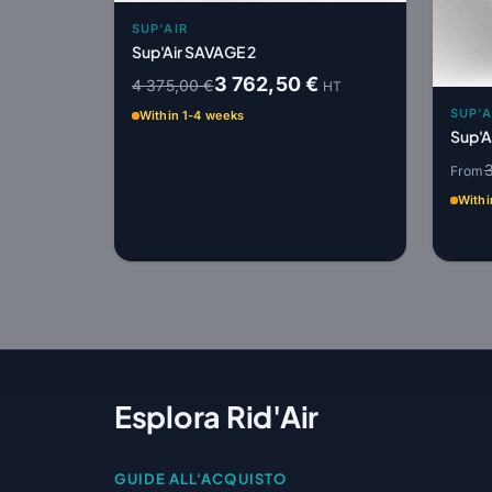
SUP'AIR
Sup'Air SAVAGE 2
3 762,50 €
4 375,00 €
HT
SUP'A
Within 1-4 weeks
Sup'A
From
Withi
Esplora Rid'Air
GUIDE ALL'ACQUISTO