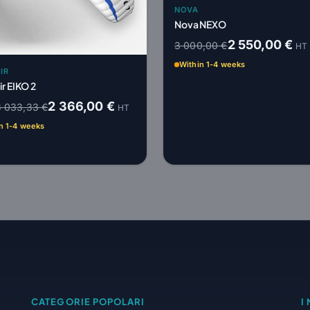
NOVA
Nova NEXO
2 550,00 €
3 000,00 €
HT
Within 1-4 weeks
IR
ir EIKO 2
2 366,00 €
3 033,33 €
HT
n 1-4 weeks
CATEGORIE POPOLARI
I