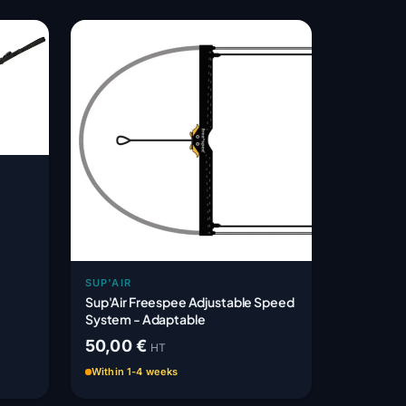
SUP'AIR
Sup'Air Freespee Adjustable Speed
System - Adaptable
50,00 €
HT
Within 1-4 weeks