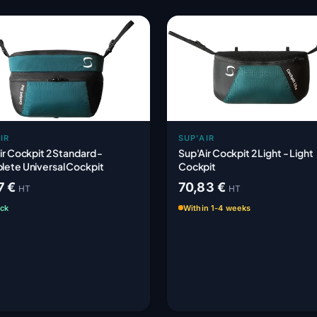
IR
SUP'AIR
ir Cockpit 2 Standard -
Sup'Air Cockpit 2 Light - Light
ete Universal Cockpit
Cockpit
7 €
70,83 €
HT
HT
ock
Within 1-4 weeks