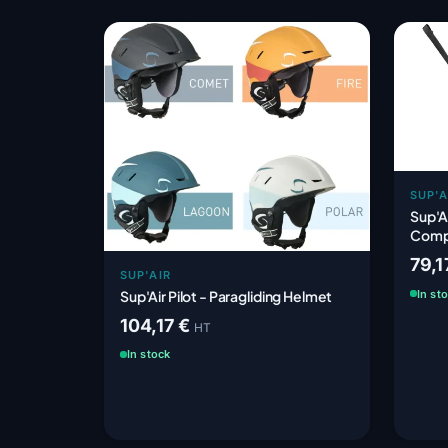
SUP'A
Sup'A
Compl
79,1
SUP'AIR
Sup'Air Pilot - Paragliding Helmet
In st
104,17 €
HT
In stock