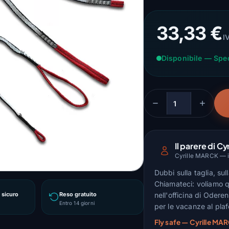
33,33 €
I
Disponibile — Spe
Quantità
Il parere di Cyr
Cyrille MARCK — is
Dubbi sulla taglia, su
Chiamateci: voliamo q
sicuro
Reso gratuito
nell'officina di Odere
Entro 14 giorni
per le vacanze al pla
Fly safe — Cyrille MAR