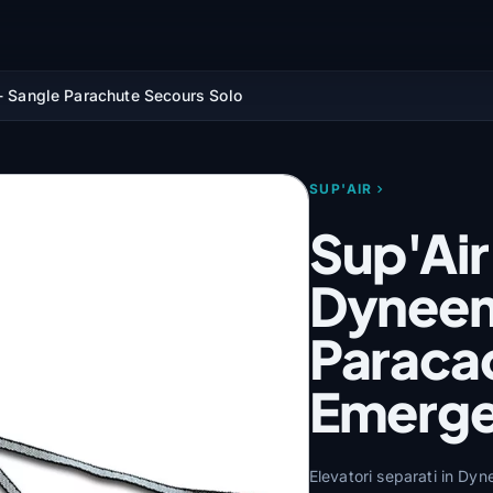
 - Sangle Parachute Secours Solo
SUP'AIR
Sup'Air 
Dyneem
Paracad
Emerge
Elevatori separati in Dy