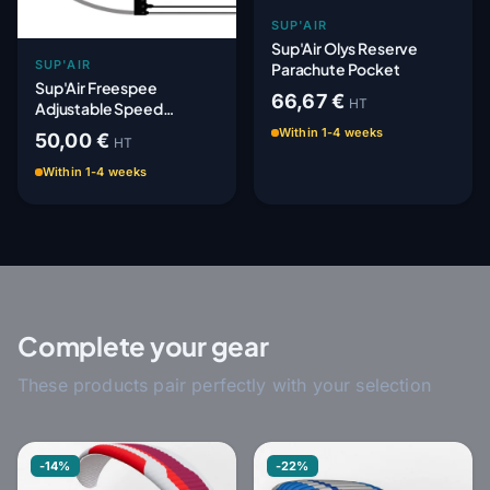
SUP'AIR
Sup'Air Olys Reserve
SUP'AIR
Parachute Pocket
Sup'Air Freespee
66,67 €
HT
Adjustable Speed
System - Adaptable
Within 1-4 weeks
50,00 €
HT
Within 1-4 weeks
Complete your gear
These products pair perfectly with your selection
-14%
-22%