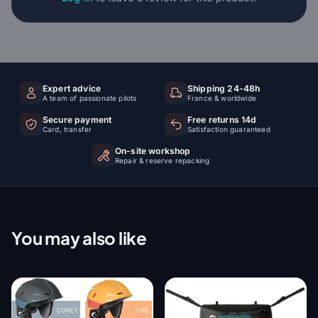
Expert advice
Shipping 24-48h
A team of passionate pilots
France & worldwide
Secure payment
Free returns 14d
Card, transfer
Satisfaction guaranteed
On-site workshop
Repair & reserve repacking
You may also like