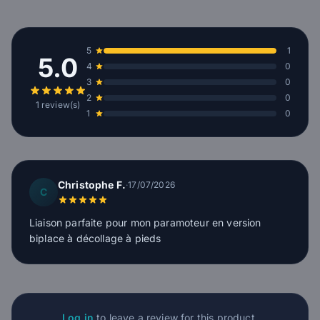
5
1
5.0
4
0
3
0
2
0
1 review(s)
1
0
Christophe F.
·
17/07/2026
C
Liaison parfaite pour mon paramoteur en version
biplace à décollage à pieds
Log in
to leave a review for this product.