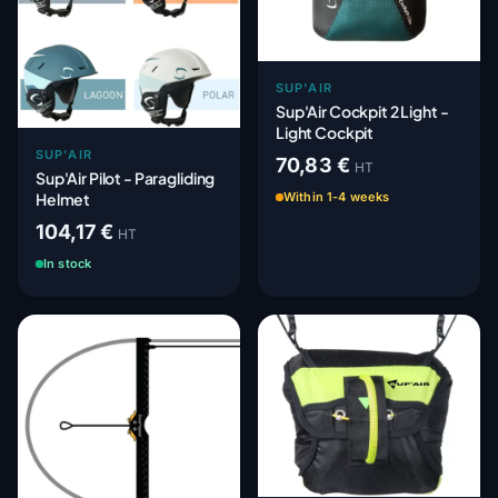
SUP'AIR
Sup'Air Cockpit 2 Light -
Light Cockpit
SUP'AIR
70,83 €
HT
Sup'Air Pilot - Paragliding
Helmet
Within 1-4 weeks
104,17 €
HT
In stock