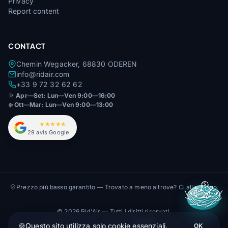
Privacy
Report content
CONTACT
Chemin Wegacker, 68830 ODEREN
info@ridair.com
+33 9 72 32 62 62
🌞
Apr—Set: Lun—Ven 9:00—16:00
❄️
Ott—Mar: Lun—Ven 9:00—13:00
4,9
★★★★★
29 avis Google
Prezzo più basso garantito — Trovato a meno altrove? Ci allineiamo.
© 2026 Rid'Air — Tutti i diritti riservati.
🇫🇷 FR
🇩🇪 DE
🇬🇧 EN
🇮🇹 IT
🇪🇸 ES
🍪
Questo sito utilizza solo cookie essenziali.
OK