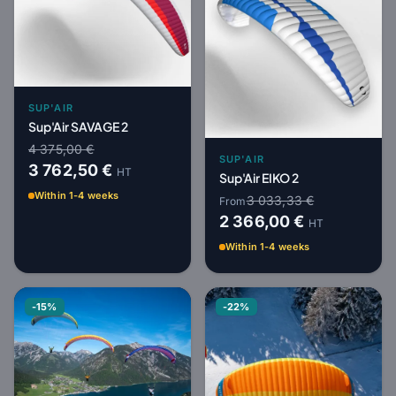
SUP'AIR
Sup'Air SAVAGE 2
4 375,00 €
SUP'AIR
3 762,50 €
HT
Sup'Air EIKO 2
Within 1-4 weeks
3 033,33 €
From
2 366,00 €
HT
Within 1-4 weeks
-15%
-22%