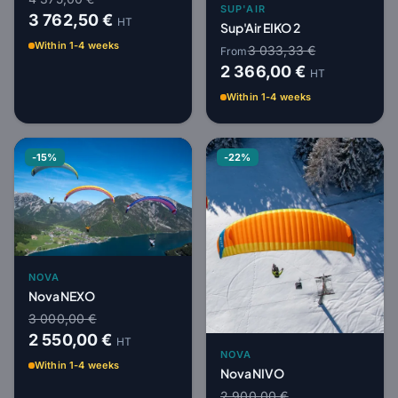
SUP'AIR
3 762,50 €
HT
Sup'Air EIKO 2
Within 1-4 weeks
3 033,33 €
From
2 366,00 €
HT
Within 1-4 weeks
-15%
-22%
NOVA
Nova NEXO
3 000,00 €
2 550,00 €
HT
NOVA
Within 1-4 weeks
Nova NIVO
2 900,00 €