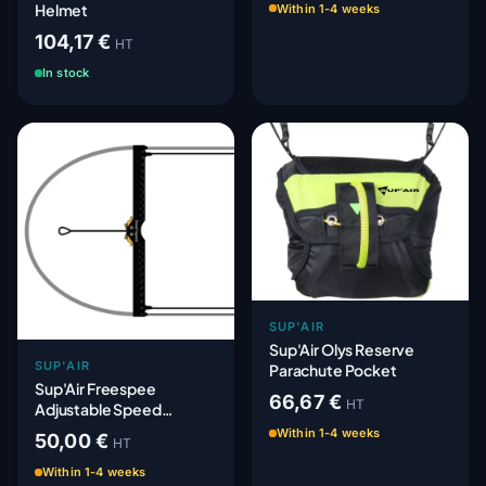
Helmet
Within 1-4 weeks
104,17 €
HT
In stock
SUP'AIR
Sup'Air Olys Reserve
SUP'AIR
Parachute Pocket
Sup'Air Freespee
66,67 €
HT
Adjustable Speed
System - Adaptable
Within 1-4 weeks
50,00 €
HT
Within 1-4 weeks