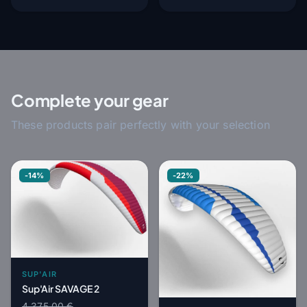
Complete your gear
These products pair perfectly with your selection
-14%
-22%
SUP'AIR
Sup'Air SAVAGE 2
4 375,00 €