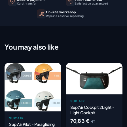
Card, transfer
Satisfaction guaranteed
On-site workshop
Repair & reserve repacking
You may also like
SUP'AIR
Sup'Air Cockpit 2 Light -
Light Cockpit
SUP'AIR
70,83 €
HT
Sup'Air Pilot - Paragliding