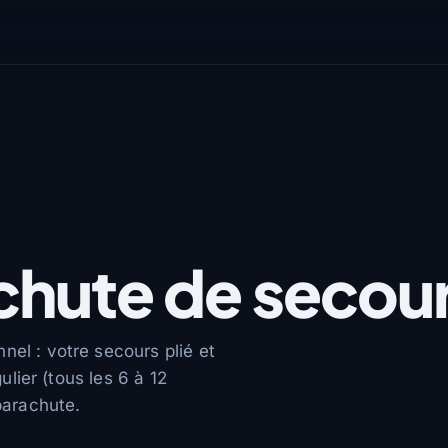
chute de secou
nel : votre secours plié et
gulier (tous les 6 à 12
 parachute.