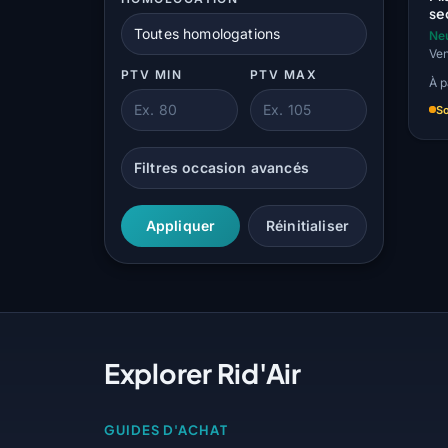
se
Ne
PTV MIN
PTV MAX
À p
S
Filtres occasion avancés
Appliquer
Réinitialiser
Explorer Rid'Air
GUIDES D'ACHAT