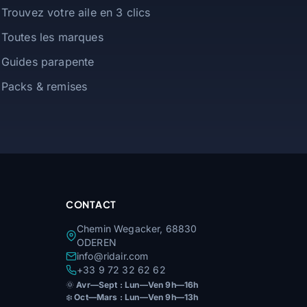
Trouvez votre aile en 3 clics
Toutes les marques
Guides parapente
Packs & remises
CONTACT
Chemin Wegacker, 68830
ODEREN
info@ridair.com
+33 9 72 32 62 62
🌞
Avr—Sept : Lun—Ven 9h—16h
❄️
Oct—Mars : Lun—Ven 9h—13h