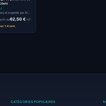
cours
uf
Vendu et expédié par Rid'Air
62,50 €
artir de
HT
ous 1-4 sem.
CATÉGORIES POPULAIRES
N