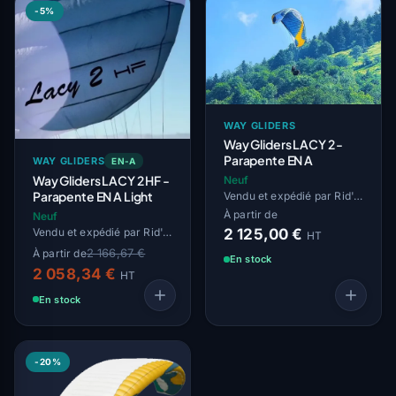
-5%
WAY GLIDERS
Way Gliders LACY 2 -
Parapente EN A
WAY GLIDERS
EN-A
Way Gliders LACY 2 HF -
Neuf
Parapente EN A Light
Vendu et expédié par Rid'Air
À partir de
Neuf
2 125,00 €
Vendu et expédié par Rid'Air
HT
2 166,67 €
À partir de
En stock
2 058,34 €
HT
En stock
-20%