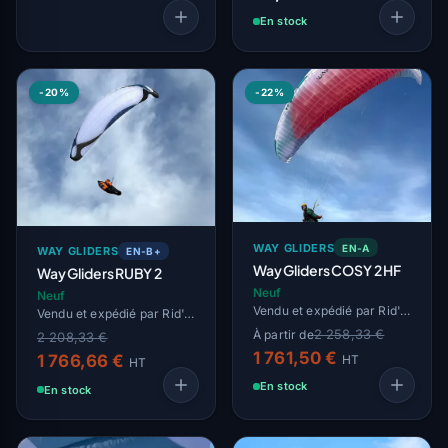
En stock
-20%
-22%
WAY GLIDERS
EN-A
WAY GLIDERS
EN-B+
Way Gliders COSY 2 HF
Way Gliders RUBY 2
Neuf
Neuf
Vendu et expédié par Rid'Air
Vendu et expédié par Rid'Air
2 258,33 €
À partir de
2 208,33 €
1 761,50 €
1 766,66 €
HT
HT
En stock
En stock