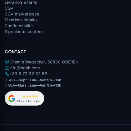
Livraison & tarifs
CGV
CGV marketplace
Mentions légales
Confidentialité
Signaler un contenu
CONTACT
Chemin Wegacker, 68830 ODEREN
info@ridair.com
+33 9 72 32 62 62
🌞
Avr—Sept : Lun—Ven 9h—16h
❄️
Oct—Mars : Lun—Ven 9h—13h
4,9
★★★★★
29 avis Google