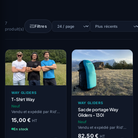
7
Filtres
produit(s)
WAY GLIDERS
T-Shirt Way
WAY GLIDERS
Neuf
Sac de portage Way
Vendu et expédié par Rid'Air
Gliders - 130l
15,00 €
HT
Neuf
Vendu et expédié par Rid'Air
En stock
82,50 €
HT