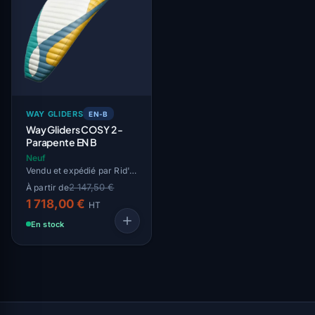
WAY GLIDERS
EN-B
Way Gliders COSY 2 -
Parapente EN B
Neuf
Vendu et expédié par Rid'Air
2 147,50 €
À partir de
1 718,00 €
HT
En stock