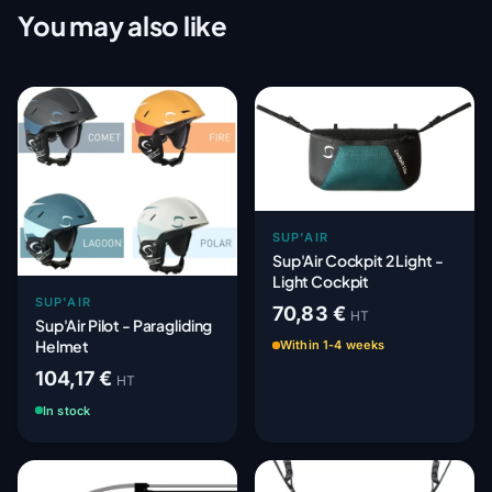
You may also like
SUP'AIR
Sup'Air Cockpit 2 Light -
Light Cockpit
SUP'AIR
70,83 €
HT
Sup'Air Pilot - Paragliding
Helmet
Within 1-4 weeks
104,17 €
HT
In stock