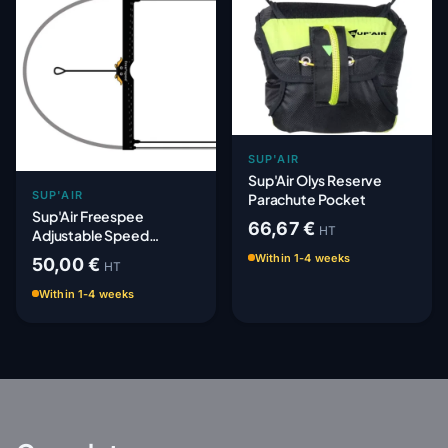
SUP'AIR
Sup'Air Olys Reserve
SUP'AIR
Parachute Pocket
Sup'Air Freespee
66,67 €
HT
Adjustable Speed
System - Adaptable
Within 1-4 weeks
50,00 €
HT
Within 1-4 weeks