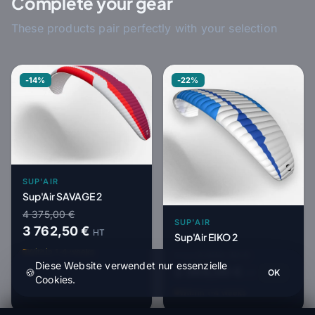
Complete your gear
These products pair perfectly with your selection
-14%
-22%
SUP'AIR
Sup'Air SAVAGE 2
4 375,00 €
SUP'AIR
3 762,50 €
HT
Sup'Air EIKO 2
Within 1-4 weeks
3 033,33 €
From
Diese Website verwendet nur essenzielle
2 366,00 €
🍪
OK
HT
Cookies.
Within 1-4 weeks