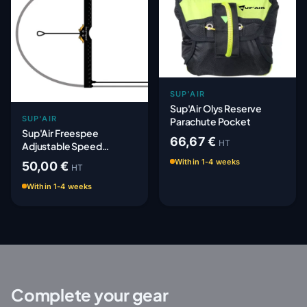
SUP'AIR
Sup'Air Olys Reserve
SUP'AIR
Parachute Pocket
Sup'Air Freespee
66,67 €
HT
Adjustable Speed
System - Adaptable
Within 1-4 weeks
50,00 €
HT
Within 1-4 weeks
Complete your gear