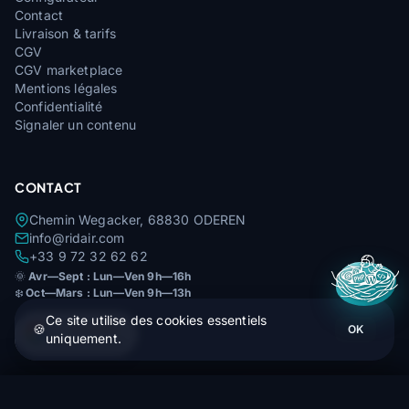
Contact
Livraison & tarifs
CGV
CGV marketplace
Mentions légales
Confidentialité
Signaler un contenu
CONTACT
Chemin Wegacker, 68830 ODEREN
info@ridair.com
+33 9 72 32 62 62
🌞
Avr—Sept : Lun—Ven 9h—16h
❄️
Oct—Mars : Lun—Ven 9h—13h
Ce site utilise des cookies essentiels
4,9
★★★★★
🍪
OK
uniquement.
29 avis Google
Sup'Air - Mousqueton 45mm - Sellette & Elevateur