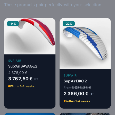
These products pair perfectly with your selection
-14%
-22%
SUP'AIR
Sup'Air SAVAGE 2
4 375,00 €
SUP'AIR
3 762,50 €
HT
Sup'Air EIKO 2
Within 1-4 weeks
3 033,33 €
From
2 366,00 €
HT
Within 1-4 weeks