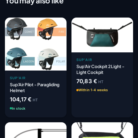
You may also like
SUP'AIR
Sup'Air Cockpit 2 Light -
Light Cockpit
SUP'AIR
70,83 €
HT
Sup'Air Pilot - Paragliding
Helmet
Within 1-4 weeks
104,17 €
HT
In stock