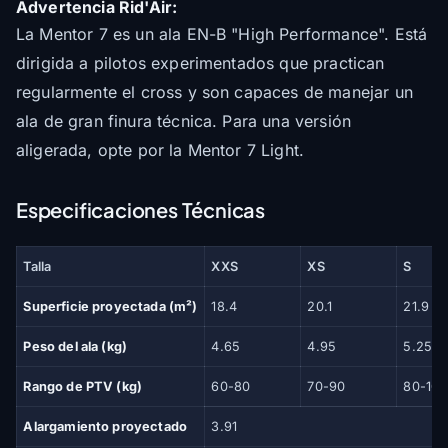
Advertencia Rid'Air:
La Mentor 7 es un ala EN-B "High Performance". Está
dirigida a pilotos experimentados que practican
regularmente el cross y son capaces de manejar un
ala de gran finura técnica. Para una versión
aligerada, opte por la Mentor 7 Light.
Especificaciones Técnicas
Talla
XXS
XS
S
Superficie proyectada (m²)
18.4
20.1
21.9
Peso del ala (kg)
4.65
4.95
5.25
Rango de PTV (kg)
60-80
70-90
80-100
Alargamiento proyectado
3.91