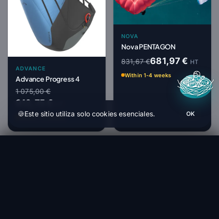
NOVA
Nova PENTAGON
681,97 €
831,67 €
HT
ADVANCE
Within 1-4 weeks
Advance Progress 4
1 075,00 €
913,75 €
HT
🍪
Este sitio utiliza solo cookies esenciales.
OK
Within 1-4 weeks
Nova Mentor 7
-18%
-15%
Pedir (1 a 4 semanas)
3 255,50 €