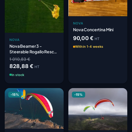
NOVA
Nova Concertina Mini
90,00 €
HT
NOVA
Nova Beamer 3 -
Within 1-4 weeks
Steerable Rogallo Rescue
Parachute
1 010,83 €
828,88 €
HT
In stock
-15%
-15%