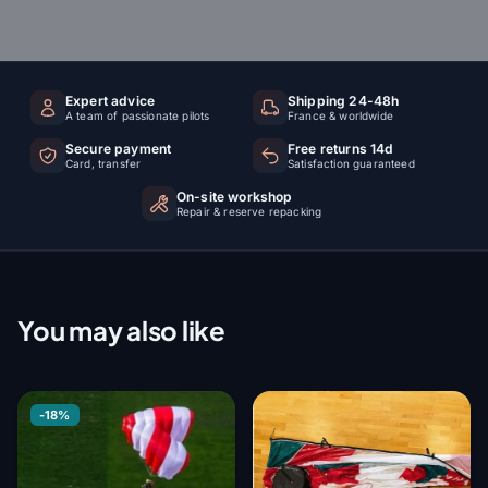
Expert advice
Shipping 24-48h
A team of passionate pilots
France & worldwide
Secure payment
Free returns 14d
Card, transfer
Satisfaction guaranteed
On-site workshop
Repair & reserve repacking
You may also like
-18%