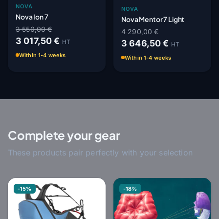
NOVA
NOVA
Nova Ion 7
Nova Mentor 7 Light
3 550,00 €
4 290,00 €
3 017,50 €
HT
3 646,50 €
HT
Within 1-4 weeks
Within 1-4 weeks
Complete your gear
These products pair perfectly with your selection
-15%
-18%