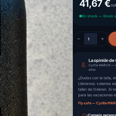
41,67 €
IVA
En stock — Envío 
Cantidad
La opinión de 
Cyrille MARCK — in
años
¿Dudas con la talla, 
Llámenos: volamos est
taller de Oderen. Si n
para las vacaciones e
Fly safe — Cyrille MA
¿Consejo person