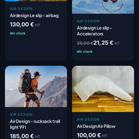
AIR DESIGN
Airdesign Le slip - airbag
AIR DESIGN
130,00 €
HT
Airdesign Le slip -
Accelerators
In stock
21,25 €
25,00 €
HT
In stock
AIR DESIGN
AIR DESIGN
Air Design - rucksack trail
Air Design Air Pillow
light 99 l
100,00 €
185,00 €
HT
HT