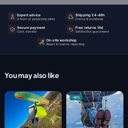
Expert advice
Shipping 24-48h
A team of passionate pilots
France & worldwide
Secure payment
Free returns 14d
Card, transfer
Satisfaction guaranteed
On-site workshop
Repair & reserve repacking
You may also like
-15%