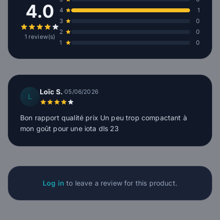
4.0
4
1
3
0
2
0
1 review(s)
1
0
Loïc S.
·
05/06/2026
L
Bon rapport qualité prix Un peu trop compactant à
mon goût pour une iota dls 23
Log in
to leave a review for this product.