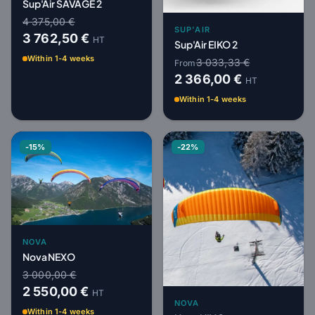
Sup'Air SAVAGE 2
4 375,00 €
SUP'AIR
3 762,50 €
HT
Sup'Air EIKO 2
Within 1-4 weeks
3 033,33 €
From
2 366,00 €
HT
Within 1-4 weeks
-15%
-22%
NOVA
Nova NEXO
3 000,00 €
2 550,00 €
HT
NOVA
Within 1-4 weeks