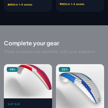
Within 1-4 weeks
Within 1-4 weeks
Complete your gear
These products pair perfectly with your selection
-14%
-22%
SUP'AIR