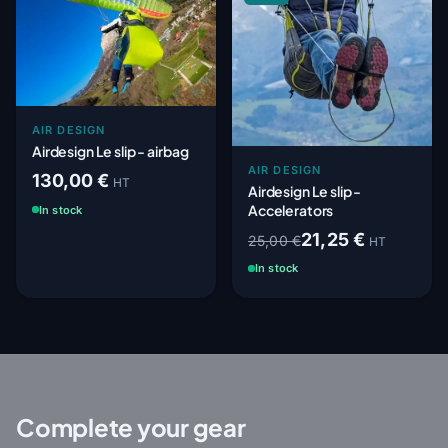
AIR DESIGN
Airdesign Le slip - airbag
AIR DESIGN
130,00 €
HT
Airdesign Le slip -
Accelerators
In stock
21,25 €
25,00 €
HT
In stock
Complete your gear