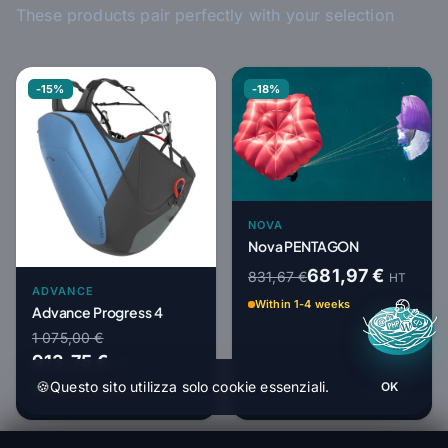
These products pair perfectly with your selection
-15%
-18%
NOVA
Nova PENTAGON
681,97 €
831,67 €
HT
ADVANCE
Within 1-4 weeks
Advance Progress 4
1 075,00 €
913,75 €
HT
🍪
Questo sito utilizza solo cookie essenziali.
OK
Within 1-4 weeks