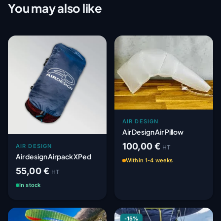
You may also like
AIR DESIGN
Air Design Air Pillow
100,00 €
AIR DESIGN
HT
Air design Airpack XPed
Within 1-4 weeks
55,00 €
HT
In stock
-15%