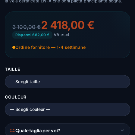
la vela certificata EN-A che ogni pilota principiante sogna.
2 418,00 €
3 100,00 €
IVA escl.
Risparmi 682,00 €
Ordine fornitore — 1-4 settimane
TAILLE
COULEUR
Quale taglia per voi?