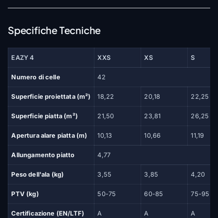
Specifiche Tecniche
EAZY 4
XXS
XS
S
Numero di celle
42
Superficie proiettata (m²)
18,22
20,18
22,25
Superficie piatta (m²)
21,50
23,81
26,25
Apertura alare piatta (m)
10,13
10,66
11,19
Allungamento piatto
4,77
Peso dell'ala (kg)
3,55
3,85
4,20
PTV (kg)
50-75
60-85
75-95
Certificazione (EN/LTF)
A
A
A