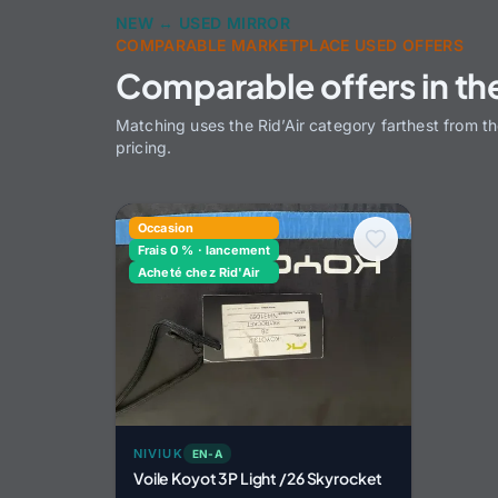
NEW ↔ USED MIRROR
COMPARABLE MARKETPLACE USED OFFERS
Comparable offers in th
Matching uses the Rid’Air category farthest from t
pricing.
Occasion
Frais 0 % · lancement
Acheté chez Rid'Air
NIVIUK
EN-A
Voile Koyot 3P Light /26 Skyrocket