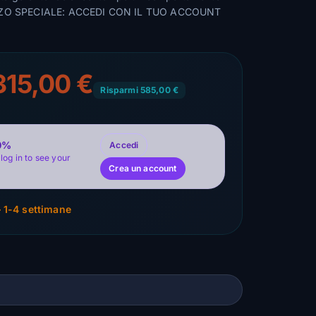
EZZO SPECIALE: ACCEDI CON IL TUO ACCOUNT
315,00 €
Risparmi 585,00 €
20%
Accedi
log in to see your
Crea un account
 1-4 settimane