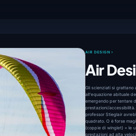
AIR DESIGN
Air Des
Gli scienziati si grattano
all'equazione abituale de
emergendo per tentare di
prestazioni/accessibilità
professor Stieglair avreb
quadrato. O è forse magi
(coppie di winglet) = le u
prestazioni ad alta vel