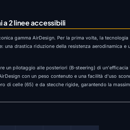
 a 2 linee accessibili
iconica gamma AirDesign. Per la prima volta, la tecnologia
ile: una drastica riduzione della resistenza aerodinamica e u
fre un pilotaggio alle posteriori (B-steering) di un'efficaci
AirDesign con un peso contenuto e una facilità d'uso sconce
ro di celle (65) e da stecche rigide, garantendo la massim