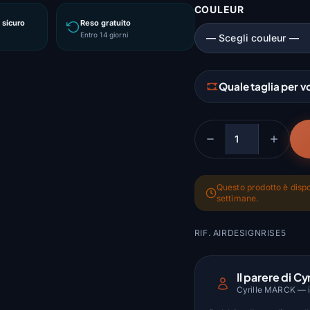
COULEUR
sicuro
Reso gratuito
Entro 14 giorni
Quale taglia per v
Quantità
Questo prodotto è dispo
settimane.
RIF. AIRDESIGNRISE5
Il parere di Cyr
Cyrille MARCK — is