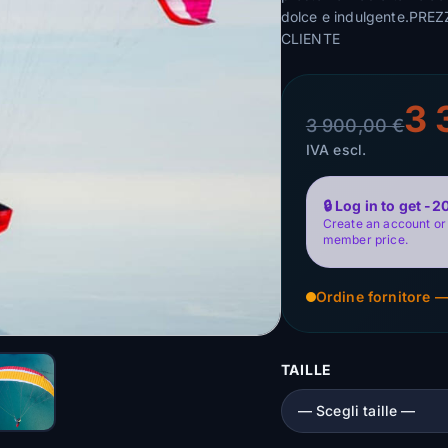
dolce e indulgente.PR
CLIENTE
3 
3 900,00 €
IVA escl.
🔒 Log in to get -
Create an account or 
member price.
Ordine fornitore —
TAILLE