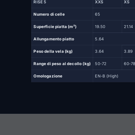
RISE 5
XXS
XS
Numero di celle
65
Superficie piatta (m²)
19.50
21.14
Allungamento piatto
5.64
Peso della vela (kg)
3.64
3.89
Range di peso al decollo (kg)
50-72
60-7
Omologazione
EN-B (High)