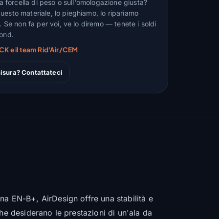
lla forcella di peso o sull'omologazione giusta?
uesto materiale, lo pieghiamo, lo ripariamo
n. Se non fa per voi, ve lo diremo — tenete i soldi
fond.
CK e il team Rid'Air/CEM
isura? Contattateci
una EN-B+, AirDesign offre una stabilità e
 che desiderano le prestazioni di un'ala da