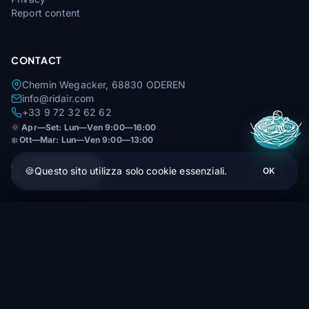
Report content
CONTACT
Chemin Wegacker, 68830 ODEREN
info@ridair.com
+33 9 72 32 62 62
🌞
Apr—Set: Lun—Ven 9:00—16:00
❄️
Ott—Mar: Lun—Ven 9:00—13:00
4,9
★★★★★
🍪
Questo sito utilizza solo cookie essenziali.
OK
29 avis Google
Air Design - zaino trail leggero 99 l
Ordina (1-4 settimane)
185,00 €
Prezzo più basso garantito — Trovato a meno altrove? Ci allineiamo.
© 2026 Rid'Air — Tutti i diritti riservati.
🇫🇷 FR
🇩🇪 DE
🇬🇧 EN
🇮🇹 IT
🇪🇸 ES