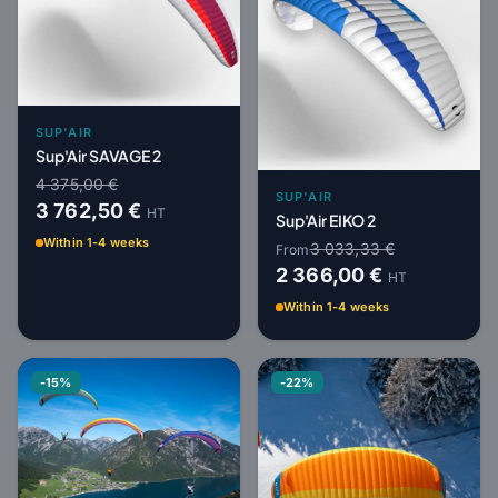
SUP'AIR
Sup'Air SAVAGE 2
4 375,00 €
SUP'AIR
3 762,50 €
HT
Sup'Air EIKO 2
Within 1-4 weeks
3 033,33 €
From
2 366,00 €
HT
Within 1-4 weeks
-15%
-22%