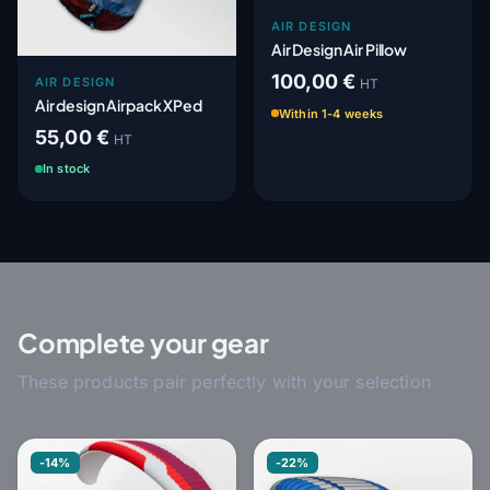
AIR DESIGN
Air Design Air Pillow
100,00 €
AIR DESIGN
HT
Air design Airpack XPed
Within 1-4 weeks
55,00 €
HT
In stock
Complete your gear
These products pair perfectly with your selection
-14%
-22%