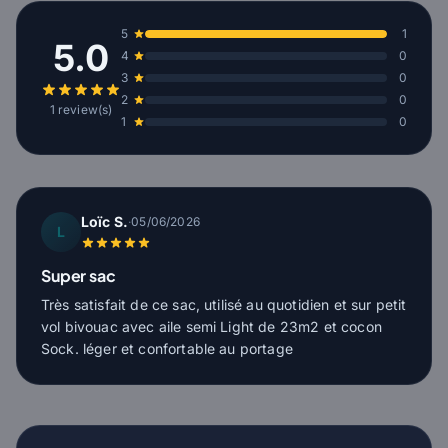
5
1
5.0
4
0
3
0
2
0
1 review(s)
1
0
Loïc S.
·
05/06/2026
L
Super sac
Très satisfait de ce sac, utilisé au quotidien et sur petit
vol bivouac avec aile semi Light de 23m2 et cocon
Sock. léger et confortable au portage