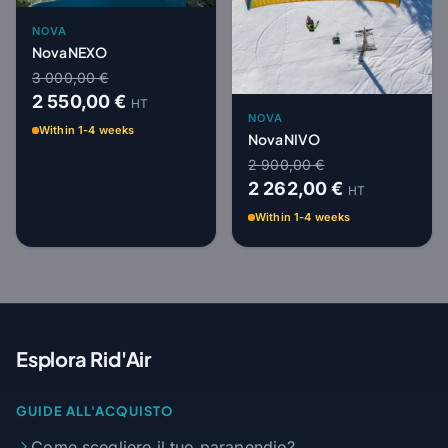
NOVA
Nova NEXO
3 000,00 €
2 550,00 €
HT
NOVA
Within 1-4 weeks
Nova NIVO
2 900,00 €
2 262,00 €
HT
Within 1-4 weeks
Esplora Rid'Air
GUIDE ALL'ACQUISTO
Come scegliere il tuo parapendio?