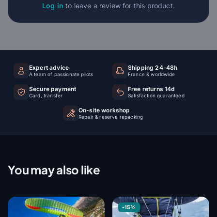
Log in
to leave a review for this product.
Expert advice
Shipping 24-48h
A team of passionate pilots
France & worldwide
Secure payment
Free returns 14d
Card, transfer
Satisfaction guaranteed
On-site workshop
Repair & reserve repacking
You may also like
-15%