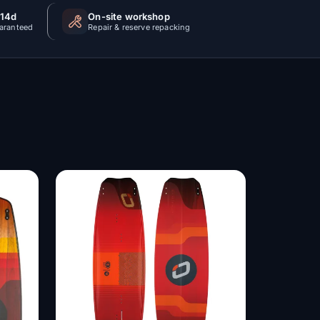
 14d
On-site workshop
uaranteed
Repair & reserve repacking