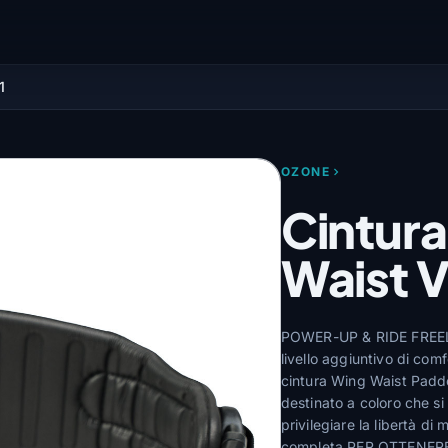
1
OZONE
Cintura
Waist V
POWER-UP & RIDE FREELa
livello aggiuntivo di com
cintura Wing Waist Padde
destinato a coloro che 
privilegiare la libertà d
completa.PER OTTENE