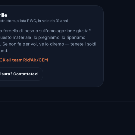
ille
truttore, pilota PWC, in volo da 31 anni
lla forcella di peso o sull'omologazione giusta?
uesto materiale, lo pieghiamo, lo ripariamo
n. Se non fa per voi, ve lo diremo — tenete i soldi
fond.
CK e il team Rid'Air/CEM
isura? Contattateci