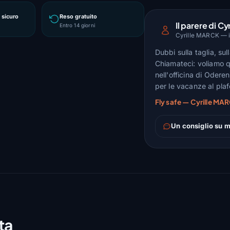
sicuro
Reso gratuito
Il parere di Cyr
Entro 14 giorni
Cyrille MARCK — is
Dubbi sulla taglia, su
Chiamateci: voliamo q
nell'officina di Odere
per le vacanze al pla
Fly safe — Cyrille MAR
Un consiglio su m
ta