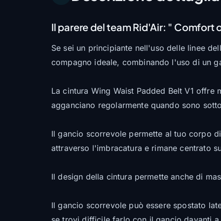
Il parere del team Rid'Air:
" Comfort o
Se sei un principiante nell'uso delle linee de
compagno ideale, combinando l'uso di un ganci
La cintura Wing Waist Padded Belt V1 offre 
agganciano regolarmente quando sono sotto t
Il gancio scorrevole permette al tuo corpo d
attraverso l'imbracatura e rimane centrato s
Il design della cintura permette anche di mas
Il gancio scorrevole può essere spostato later
se trovi difficile farlo con il gancio davanti a 