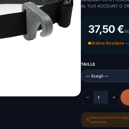
AL TUO ACCOUNT O C
37,50 €
IV
Ordine fornitore —
TAILLE
Quantità
Questo prodotto è dispo
settimane.