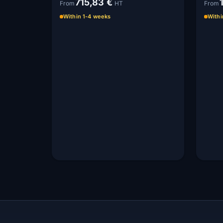
715,83 €
From
HT
From
Within 1-4 weeks
Withi