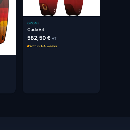
OZONE
Code V4
582,50 €
HT
Within 1-4 weeks