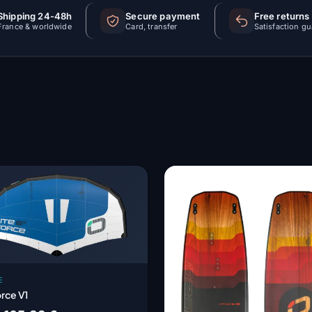
Shipping 24-48h
Secure payment
Free returns
France & worldwide
Card, transfer
Satisfaction g
E
orce V1