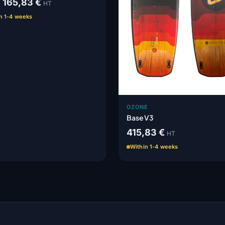
1 165,83 €
HT
n 1-4 weeks
OZONE
Base V3
415,83 €
HT
Within 1-4 weeks