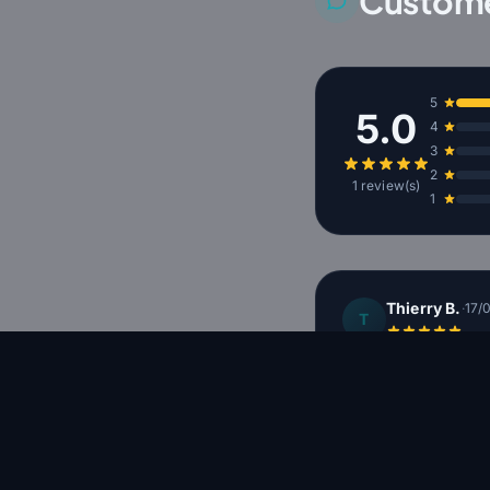
Custome
5
5.0
4
3
2
1 review(s)
1
Thierry B.
·
17/
T
Voile facile au gonf