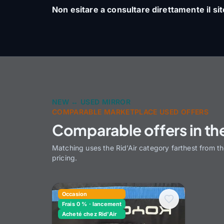
Non esitare a consultare direttamente il sit
NEW ↔ USED MIRROR
COMPARABLE MARKETPLACE USED OFFERS
Comparable offers in th
Matching uses the Rid’Air category farthest from t
pricing.
Occasion
Frais 0 % · lancement
Acheté chez Rid'Air