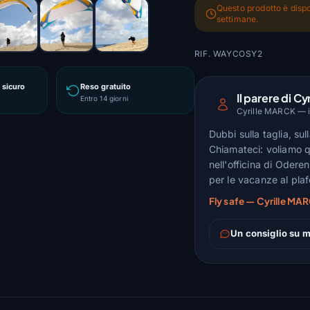
Questo prodotto è dispo
settimane.
RIF. WAYCOSY2
sicuro
Reso gratuito
Il parere di Cyr
Entro 14 giorni
Cyrille MARCK — is
Dubbi sulla taglia, su
Chiamateci: voliamo q
nell'officina di Odere
per le vacanze al pla
Fly safe — Cyrille MAR
Un consiglio su m