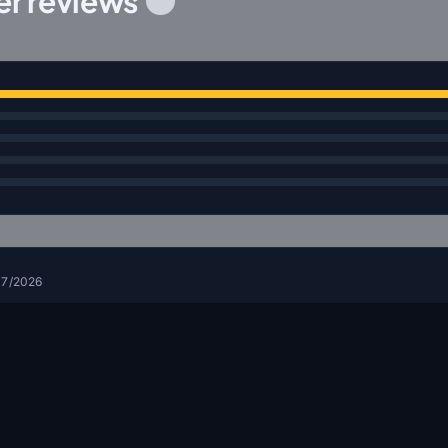
r reviews
1
07/2026
lage, décollage et atterrissage
Log in
to leave a review for this product.