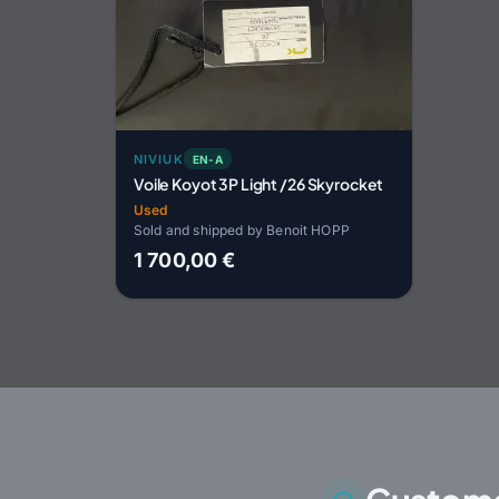
NIVIUK
EN-A
Voile Koyot 3P Light /26 Skyrocket
Used
Sold and shipped by Benoit HOPP
1 700,00 €