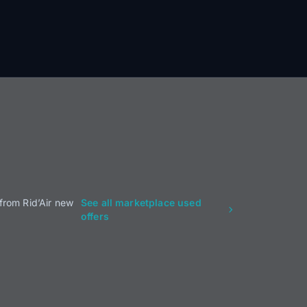
from Rid’Air new
See all marketplace used
offers