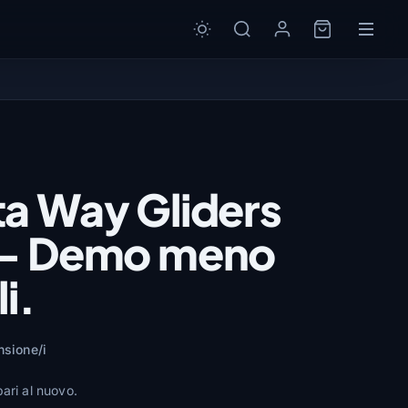
a Way Gliders
 - Demo meno
li.
nsione/i
ari al nuovo.