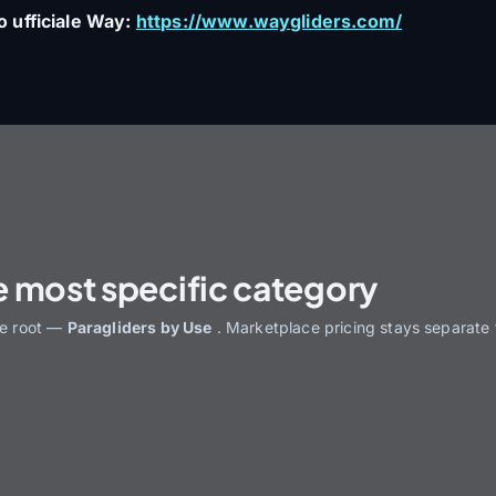
o ufficiale Way:
https://www.waygliders.com/
e most specific category
he root —
Paragliders by Use
. Marketplace pricing stays separate 