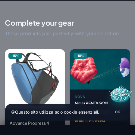
Complete your gear
These products pair perfectly with your selection
-15%
-18%
NOVA
Nova PENTAGON
681,97 €
🍪
Questo sito utilizza solo cookie essenziali.
831,67 €
OK
HT
ADVANCE
Within 1-4 weeks
Advance Progress 4
1 075,00 €
Niviuk Artik 7/P