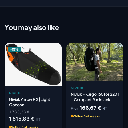
You may also like
-15%
NIVIUK
NIVIUK
Niviuk - Kargo 160 l or 220 l
Niviuk Arrow P 2 | Light
- Compact Rucksack
Cocoon
166,67 €
From
HT
1 783,33 €
Within 1-4 weeks
1 515,83 €
HT
Within 1-4 weeks