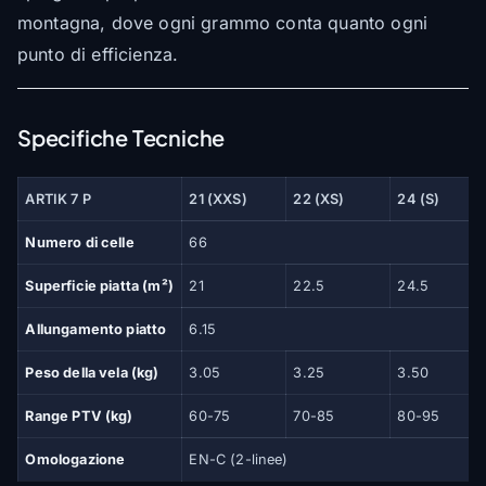
montagna, dove ogni grammo conta quanto ogni
punto di efficienza.
Specifiche Tecniche
ARTIK 7 P
21 (XXS)
22 (XS)
24 (S)
Numero di celle
66
Superficie piatta (m²)
21
22.5
24.5
Allungamento piatto
6.15
Peso della vela (kg)
3.05
3.25
3.50
Range PTV (kg)
60-75
70-85
80-95
Omologazione
EN-C (2-linee)