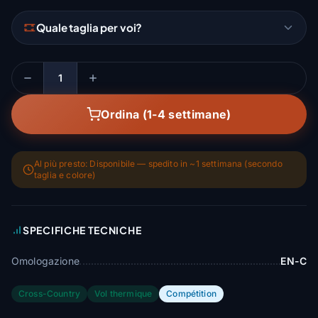
Quale taglia per voi?
Quantità
Ordina (1-4 settimane)
Al più presto: Disponibile — spedito in ~1 settimana (secondo
taglia e colore)
SPECIFICHE TECNICHE
Omologazione
EN-C
Cross-Country
Vol thermique
Compétition