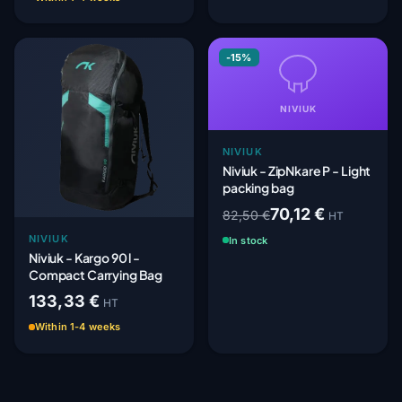
-15%
NIVIUK
NIVIUK
Niviuk - ZipNkare P - Light
packing bag
70,12 €
82,50 €
HT
NIVIUK
In stock
Niviuk - Kargo 90 l -
Compact Carrying Bag
133,33 €
HT
Within 1-4 weeks