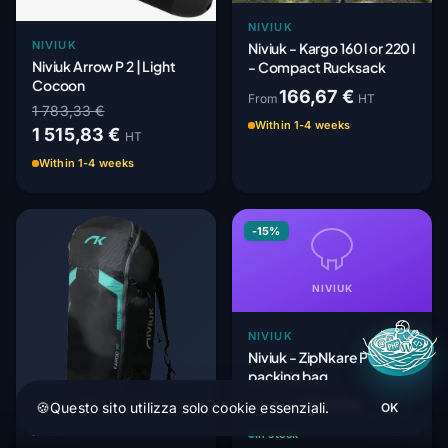
NIVIUK
NIVIUK
Niviuk - Kargo 160 l or 220 l
Niviuk Arrow P 2 | Light
- Compact Rucksack
Cocoon
166,67 €
From
HT
1 783,33 €
Within 1-4 weeks
1 515,83 €
HT
Within 1-4 weeks
-15%
NIVIUK
NIVIUK
Niviuk - ZipNkare P - Light
packing bag
70,12 €
82,50 €
🍪
Questo sito utilizza solo cookie essenziali.
HT
OK
NIVIUK
In stock