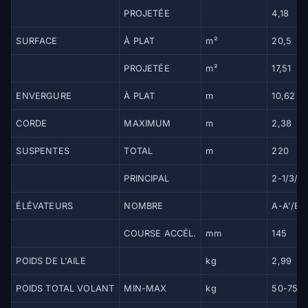
PROJETÉE
4,18
SURFACE
À PLAT
m²
20,5
PROJETÉE
m²
17,51
ENVERGURE
À PLAT
m
10,62
CORDE
MAXIMUM
m
2,38
SUSPENTES
TOTAL
m
220
PRINCIPAL
2-1/3/2
ÉLÉVATEURS
NOMBRE
A-A'/B/
COURSE ACCÉL.
mm
145
POIDS DE L'AILE
kg
2,99
POIDS TOTAL VOLANT
MIN-MAX
kg
50-75