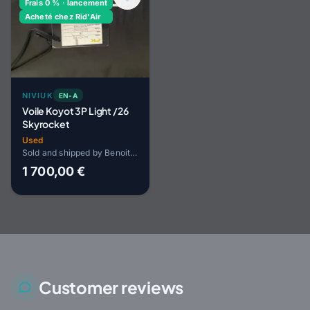
Frais 0 % · lancement
Acheté chez Rid'Air
NIVIUK
EN-A
Voile Koyot 3P Light /26
Skyrocket
Used
Sold and shipped by Benoit HOPP
1 700,00 €
Customer reviews