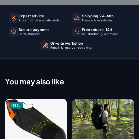
Expert advice
Shipping 24-48h
A team of passionate pilots
France & worldwide
Secure payment
Free returns 14d
Card, transfer
Satisfaction guaranteed
On-site workshop
Repair & reserve repacking
You may also like
-15%