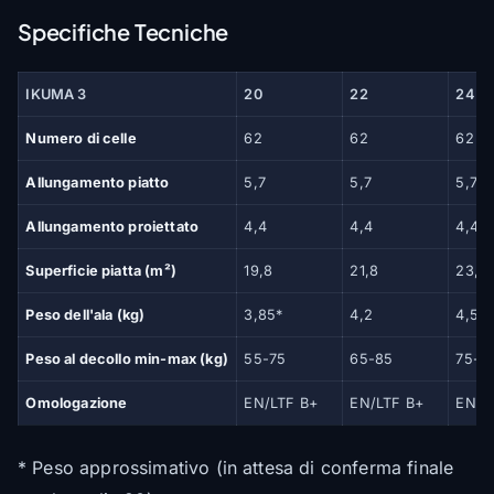
Specifiche Tecniche
IKUMA 3
20
22
24
Numero di celle
62
62
62
Allungamento piatto
5,7
5,7
5,7
Allungamento proiettato
4,4
4,4
4,4
Superficie piatta (m²)
19,8
21,8
23,8
Peso dell'ala (kg)
3,85*
4,2
4,5
Peso al decollo min-max (kg)
55-75
65-85
75-9
Omologazione
EN/LTF B+
EN/LTF B+
EN/L
* Peso approssimativo (in attesa di conferma finale