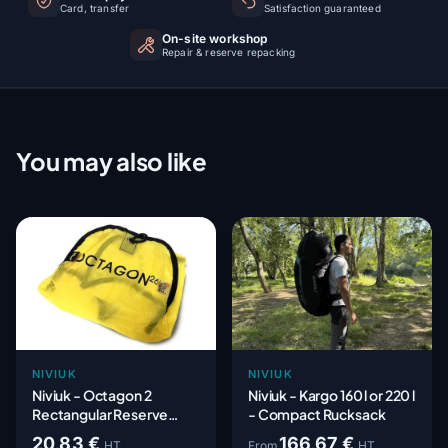
Card, transfer
Satisfaction guaranteed
On-site workshop
Repair & reserve repacking
You may also like
NIVIUK
NIVIUK
Niviuk - Octagon 2
Niviuk - Kargo 160 l or 220 l
Rectangular Reserve
- Compact Rucksack
Parachute Pod
20,83 €
166,67 €
HT
From
HT