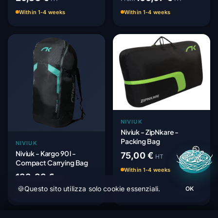
Within 1-4 weeks
Within 1-4 weeks
NIVIUK
Niviuk - ZipNkare -
Packing Bag
NIVIUK
Niviuk - Kargo 90 l -
75,00 €
HT
Compact Carrying Bag
Within 1-4 weeks
133,33 €
HT
🍪
Questo sito utilizza solo cookie essenziali.
OK
Within 1-4 weeks