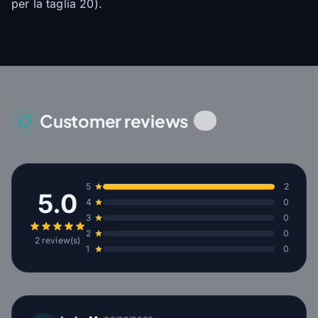
per la taglia 20).
Customer reviews
2
5
2
5.0
4
0
3
0
2
0
2 review(s)
1
0