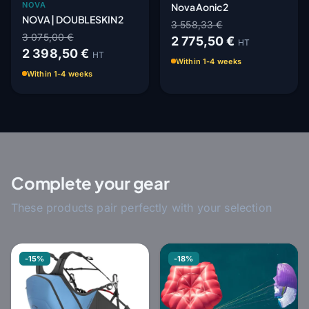
NOVA
Nova Aonic 2
NOVA | DOUBLESKIN 2
3 558,33 €
3 075,00 €
2 775,50 €
HT
2 398,50 €
HT
Within 1-4 weeks
Within 1-4 weeks
Complete your gear
These products pair perfectly with your selection
-15%
-18%