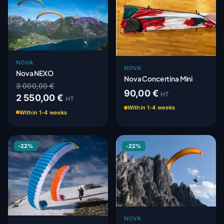
NOVA
NOVA
Nova NEXO
Nova Concertina Mini
3 000,00 €
90,00 €
HT
2 550,00 €
HT
Within 1-4 weeks
Within 1-4 weeks
-22%
-22%
NOVA