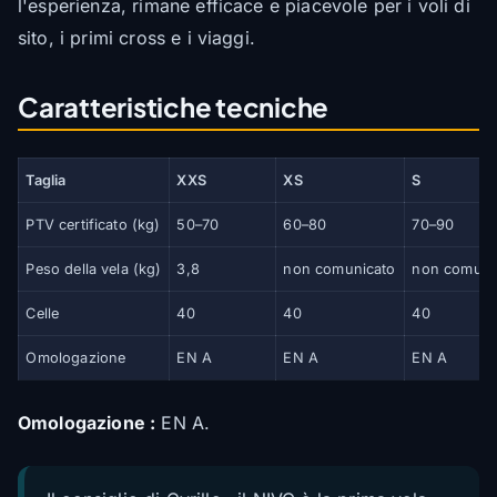
l'esperienza, rimane efficace e piacevole per i voli di
sito, i primi cross e i viaggi.
Caratteristiche tecniche
Taglia
XXS
XS
S
PTV certificato (kg)
50–70
60–80
70–90
Peso della vela (kg)
3,8
non comunicato
non comuni
Celle
40
40
40
Omologazione
EN A
EN A
EN A
Omologazione :
EN A.