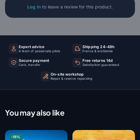
Log in
to leave a review for this product.
Expert advice
Shipping 24-48h
A team of passionate pilots
France & worldwide
Secure payment
Free returns 14d
Card, transfer
Satisfaction guaranteed
On-site workshop
Repair & reserve repacking
You may also like
-15%