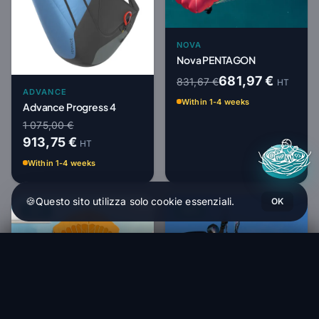
NOVA
Nova PENTAGON
681,97 €
831,67 €
HT
ADVANCE
Within 1-4 weeks
Advance Progress 4
1 075,00 €
913,75 €
HT
Within 1-4 weeks
🍪
Questo sito utilizza solo cookie essenziali.
OK
-18%
-15%
Nova NIVO
Ordina (1-4 settimane)
2 262,00 €