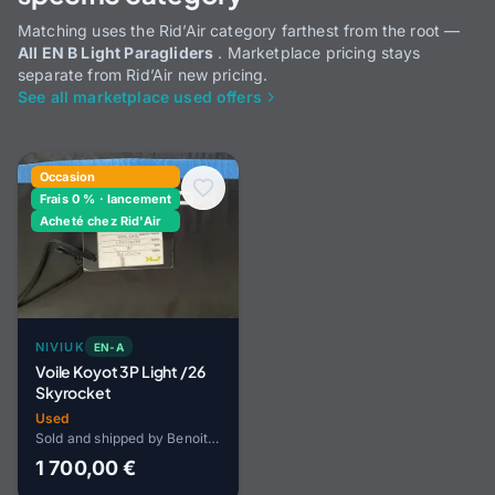
Matching uses the Rid’Air category farthest from the root —
All EN B Light Paragliders
. Marketplace pricing stays
separate from Rid’Air new pricing.
See all marketplace used offers
Occasion
Frais 0 % · lancement
Acheté chez Rid'Air
NIVIUK
EN-A
Voile Koyot 3P Light /26
Skyrocket
Used
Sold and shipped by Benoit HOPP
1 700,00 €