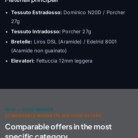
Tessuto Estradosso:
Dominico N20D / Porcher
27g
Tessuto Intradosso:
Porcher 27g
Bretelle:
Liros DSL (Aramide) / Edelrid 8001
(Aramide non guainato)
Elevatori:
Fettuccia 12mm leggera
NEW ↔ USED MIRROR
COMPARABLE MARKETPLACE USED OFFERS
Comparable offers in the most
specific category