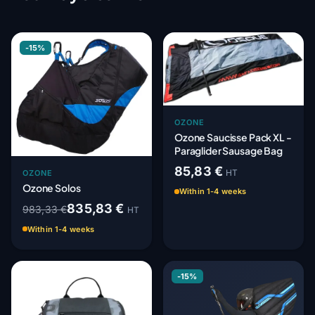
-15%
OZONE
Ozone Saucisse Pack XL -
Paraglider Sausage Bag
85,83 €
HT
OZONE
Ozone Solos
Within 1-4 weeks
835,83 €
983,33 €
HT
Within 1-4 weeks
-15%