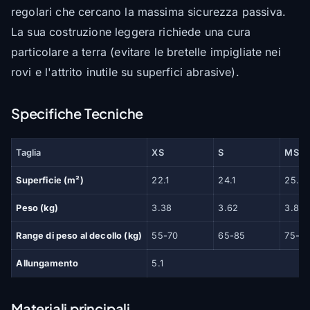
regolari che cercano la massima sicurezza passiva.
La sua costruzione leggera richiede una cura
particolare a terra (evitare le bretelle impigliate nei
rovi e l'attrito inutile su superfici abrasive).
Specifiche Tecniche
Taglia
XS
S
MS
Superficie (m²)
22.1
24.1
25.8
Peso (kg)
3.38
3.62
3.84
Range di peso al decollo (kg)
55-70
65-85
75-9
Allungamento
5.1
Materiali principali