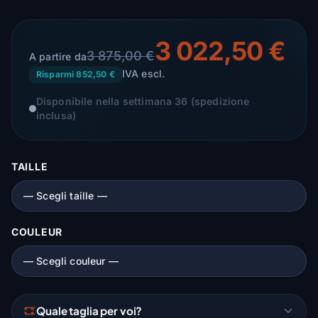
3 022,50 €
3 875,00 €
A partire da
IVA escl.
Risparmi 852,50 €
Disponibile nella settimana 36 (spedizione
inclusa)
TAILLE
COULEUR
Quale taglia per voi?