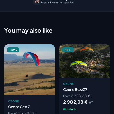
Repair & reserve repacking
You may also like
-22%
-15%
OZONE
Ozone Buzz Z7
3 508,33 €
From
2 982,08 €
OZONE
HT
Ozone Geo 7
In stock
3 875,00 €
From