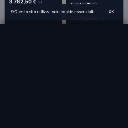
3 762,50 €
HT
Sup'Air EIKO 2
Within 1-4 weeks
3 033,33 €
🍪
Questo sito utilizza solo cookie essenziali.
From
OK
2 366,00 €
HT
Within 1-4 weeks
Ozone Solos
Ordina (1-4 settimane)
835,83 €
-15%
-22%
NOVA
Nova NEXO
3 000,00 €
2 550,00 €
HT
NOVA
Within 1-4 weeks
Nova NIVO
2 900,00 €