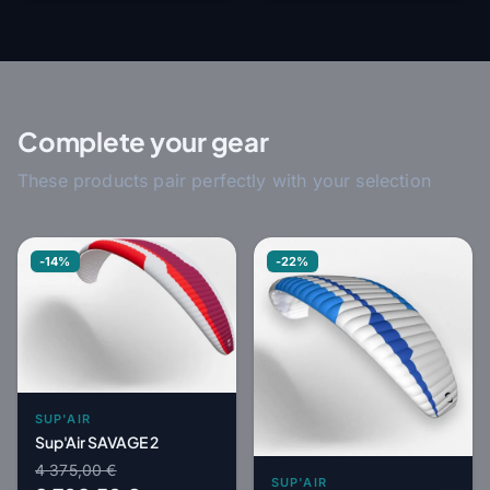
Complete your gear
These products pair perfectly with your selection
-14%
-22%
SUP'AIR
Sup'Air SAVAGE 2
4 375,00 €
SUP'AIR