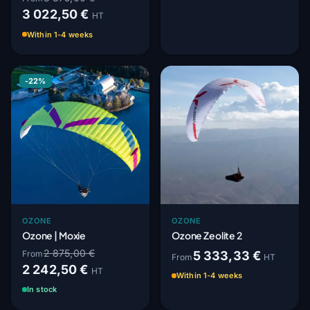
3 022,50 €
HT
Within 1-4 weeks
-22%
OZONE
OZONE
Ozone | Moxie
Ozone Zeolite 2
2 875,00 €
From
5 333,33 €
From
HT
2 242,50 €
HT
Within 1-4 weeks
In stock