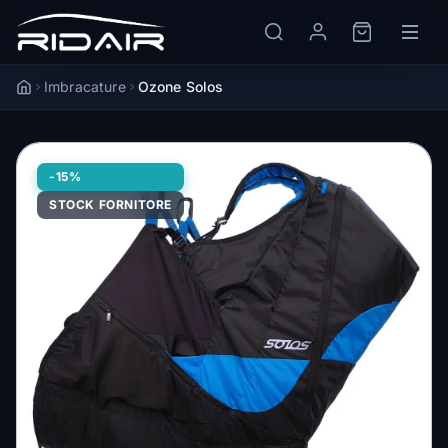
Imbracature
Ozone Solos
Accueil
-15%
STOCK FORNITORE