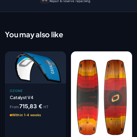
Repair & reserve repacking
You may also like
OZONE
Catalyst V4
715,83 €
From
HT
Within 1-4 weeks