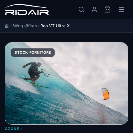
Wings/Kites
Reo V7 Ultra X
Accueil
STOCK FORNITORE
OZONE