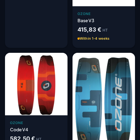
OZONE
Base V3
415,83 €
HT
Within 1-4 weeks
OZONE
Code V4
582,50 €
HT