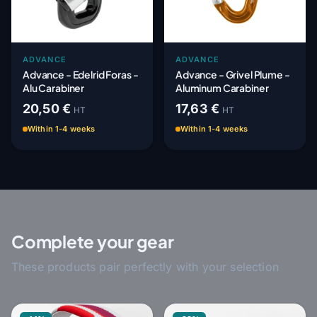
ADVANCE
ADVANCE
Advance - Edelrid Foras -
Advance - Grivel Plume -
Alu Carabiner
Aluminum Carabiner
20,50 €
17,63 €
HT
HT
Within 1-4 weeks
Within 1-4 weeks
Complete your gear
These products pair perfectly with your selection