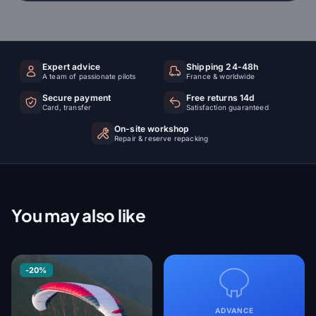
Expert advice
Shipping 24-48h
A team of passionate pilots
France & worldwide
Secure payment
Free returns 14d
Card, transfer
Satisfaction guaranteed
On-site workshop
Repair & reserve repacking
You may also like
-20%
ADVANCE