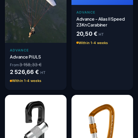
ADVANCE
Advance - Alias II Speed
23Kn Carabiner
20,50 €
HT
Within 1-4 weeks
ADVANCE
Advance Pi ULS
3 158,33 €
From
2 526,66 €
HT
Within 1-4 weeks