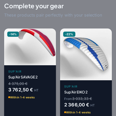
Complete your gear
These products pair perfectly with your selection
-14%
-22%
SUP'AIR
Sup'Air SAVAGE 2
4 375,00 €
SUP'AIR
3 762,50 €
HT
Sup'Air EIKO 2
Within 1-4 weeks
3 033,33 €
From
2 366,00 €
HT
Within 1-4 weeks