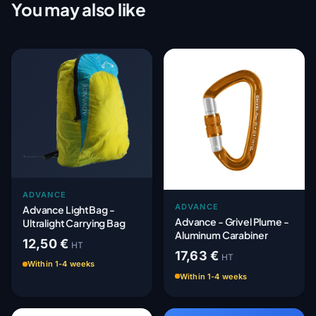
You may also like
ADVANCE
ADVANCE
Advance LightBag -
Advance - Grivel Plume -
Ultralight Carrying Bag
Aluminum Carabiner
12,50 €
HT
17,63 €
HT
Within 1-4 weeks
Within 1-4 weeks