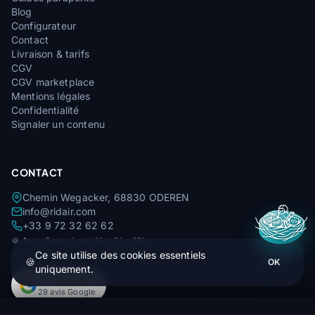
Blog
Configurateur
Contact
Livraison & tarifs
CGV
CGV marketplace
Mentions légales
Confidentialité
Signaler un contenu
CONTACT
Chemin Wegacker, 68830 ODEREN
info@ridair.com
+33 9 72 32 62 62
🌞
Avr—Sept : Lun—Ven 9h—16h
❄️
Oct—Mars : Lun—Ven 9h—13h
Ce site utilise des cookies essentiels
🍪
OK
uniquement.
4,9
★★★★★
29 avis Google