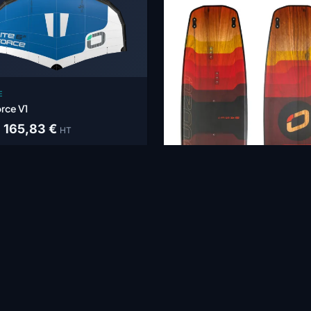
E
orce V1
1 165,83 €
HT
n 1-4 weeks
OZONE
Base V3
415,83 €
HT