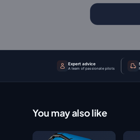
Expert advice
A team of passionate pilots
You may also like