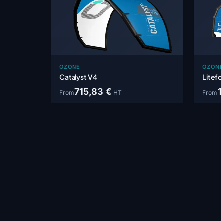
OZONE
OZON
Catalyst V4
Litef
715,83 €
From
HT
From
Within 1-4 weeks
Withi