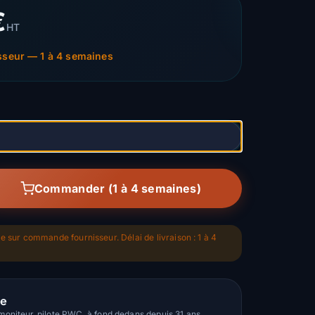
€
HT
seur — 1 à 4 semaines
Commander (1 à 4 semaines)
le sur commande fournisseur. Délai de livraison : 1 à 4
le
oniteur, pilote PWC, à fond dedans depuis 31 ans