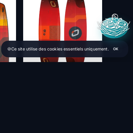
🍪
Ce site utilise des cookies essentiels uniquement.
OK
OZONE
Code V4
582,50 €
HT
Within 1-4 weeks