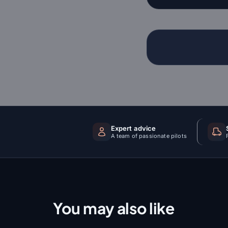
Expert advice
A team of passionate pilots
You may also like