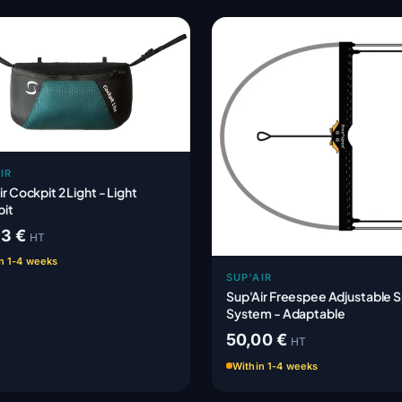
IR
r Cockpit 2 Light - Light
it
83 €
HT
n 1-4 weeks
SUP'AIR
Sup'Air Freespee Adjustable 
System - Adaptable
50,00 €
HT
Within 1-4 weeks