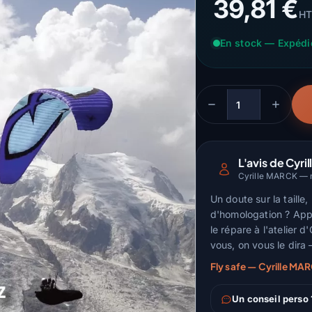
39,81 €
HT
En stock — Expéd
Quantité
L'avis de Cyril
Cyrille MARCK — m
Un doute sur la taille
d'homologation ? Appel
le répare à l'atelier 
vous, on vous le dira
Fly safe — Cyrille MA
Un conseil perso