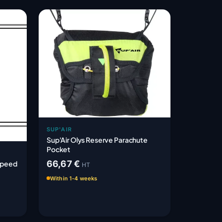
SUP'AIR
Sup'Air Olys Reserve Parachute
Pocket
66,67 €
Speed
HT
Within 1-4 weeks