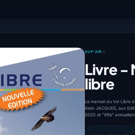
SUP'AIR
Livre -
libre
Le manuel du Vol Libre 
Alain JACQUES, aux Editi
2020 et "lifté" annuelle