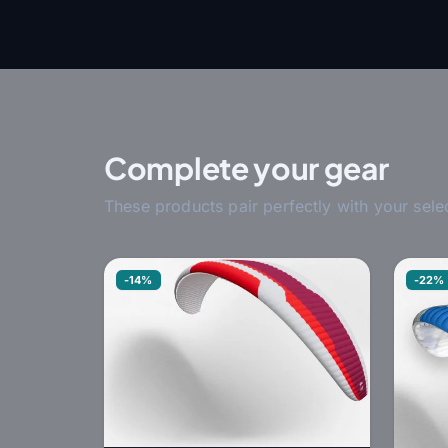
Complete your gear
These products pair perfectly with your sele
-14%
-22%