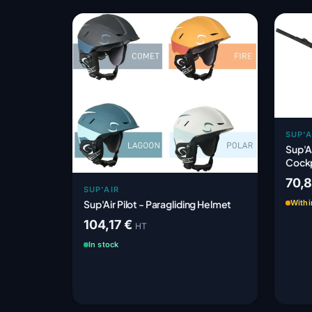
SUP'A
Sup'Ai
Cockp
70,
SUP'AIR
Sup'Air Pilot - Paragliding Helmet
Withi
104,17 €
HT
In stock