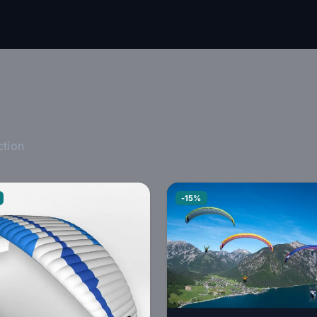
ction
-15%