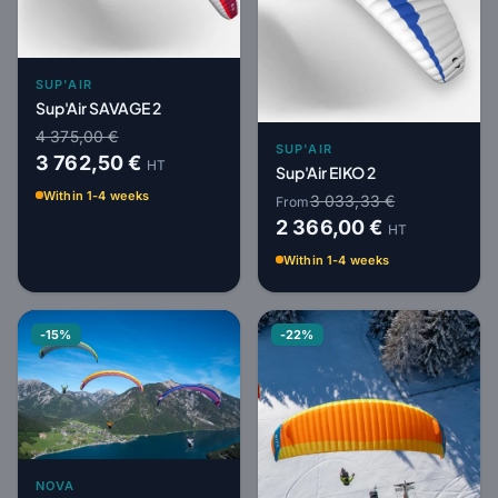
SUP'AIR
Sup'Air SAVAGE 2
4 375,00 €
SUP'AIR
3 762,50 €
HT
Sup'Air EIKO 2
Within 1-4 weeks
3 033,33 €
From
2 366,00 €
HT
Within 1-4 weeks
-15%
-22%
NOVA