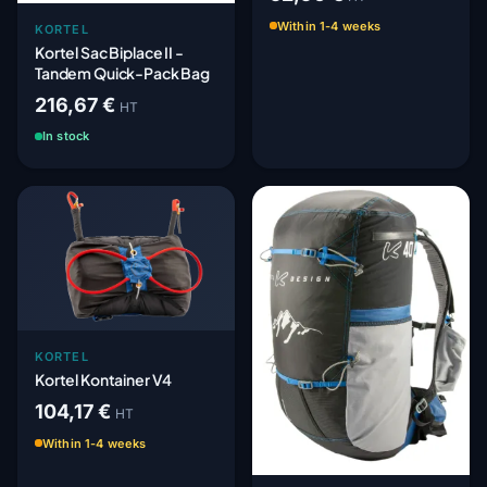
Within 1-4 weeks
KORTEL
Kortel Sac Biplace II -
Tandem Quick-Pack Bag
216,67 €
HT
In stock
KORTEL
Kortel Kontainer V4
104,17 €
HT
Within 1-4 weeks