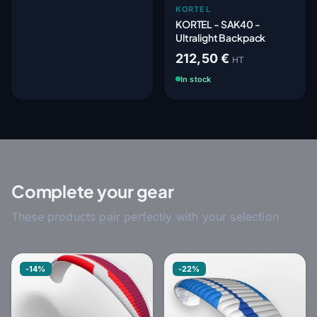
KORTEL
KORTEL - SAK40 -
Ultralight Backpack
212,50 €
HT
In stock
Complete your gear
These products pair perfectly with your selection
-14%
-22%