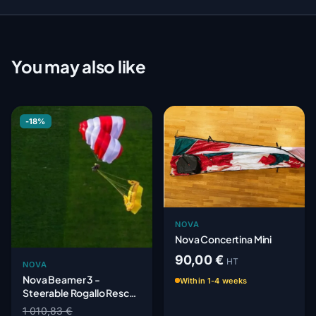
You may also like
-18%
NOVA
Nova Concertina Mini
90,00 €
HT
NOVA
Nova Beamer 3 -
Within 1-4 weeks
Steerable Rogallo Rescue
Parachute
1 010,83 €