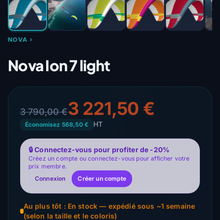
NOVA
Nova Ion 7 light
3 221,50 €
3 790,00 €
HT
Économisez 568,50 €
🔒 Connectez-vous pour profiter de -20%
Créez un compte ou connectez-vous pour afficher votre
prix membre.
Connexion
Créer un compte
Au plus tôt : En stock — expédié sous ~1 semaine
(selon la taille et le coloris)