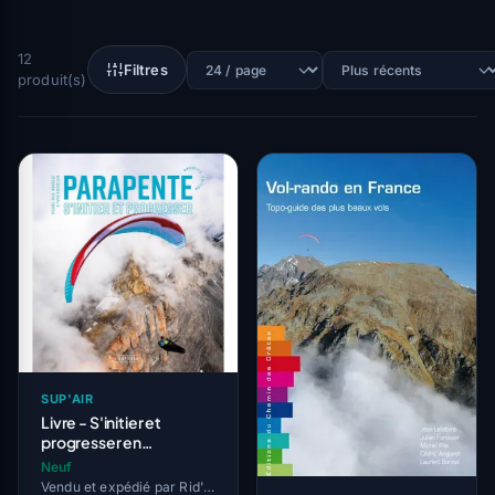
12
Filtres
produit(s)
SUP'AIR
Livre - S'initier et
progresser en
parapente
Neuf
Vendu et expédié par Rid'Air