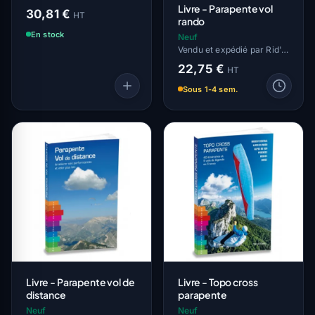
Livre - Parapente vol
30,81 €
HT
rando
En stock
Neuf
Vendu et expédié par Rid'Air
22,75 €
HT
Sous 1-4 sem.
Livre - Parapente vol de
Livre - Topo cross
distance
parapente
Neuf
Neuf