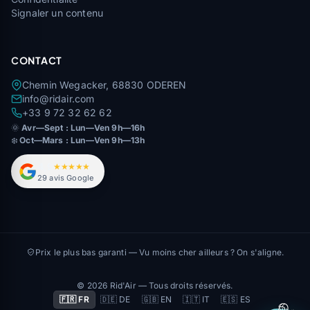
Signaler un contenu
CONTACT
Chemin Wegacker, 68830 ODEREN
info@ridair.com
+33 9 72 32 62 62
🌞
Avr—Sept : Lun—Ven 9h—16h
❄️
Oct—Mars : Lun—Ven 9h—13h
4,9
★★★★★
29 avis Google
Prix le plus bas garanti — Vu moins cher ailleurs ? On s'aligne.
© 2026 Rid'Air — Tous droits réservés.
🇫🇷 FR
🇩🇪 DE
🇬🇧 EN
🇮🇹 IT
🇪🇸 ES