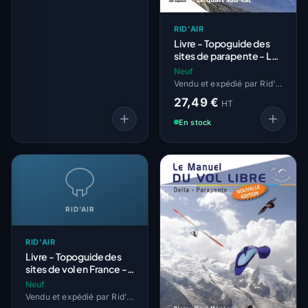
RID'AIR
Livre - Topoguide des
sites de parapente - Le
quart sud est
Neuf
Vendu et expédié par Rid'Air
27,49 €
HT
En stock
RID'AIR
RID'AIR
Livre - Topoguide des
sites de vol en France -
Les 70 principaux sites
Neuf
Vendu et expédié par Rid'Air