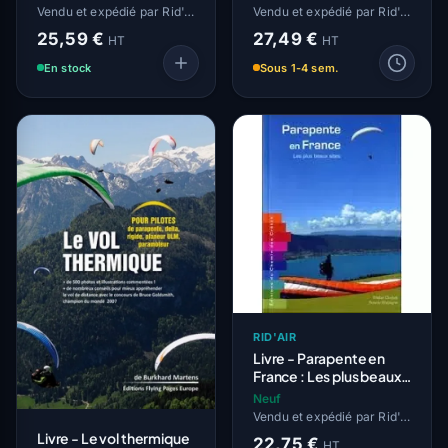
Vendu et expédié par Rid'Air
Vendu et expédié par Rid'Air
25,59 €
27,49 €
HT
HT
En stock
Sous 1-4 sem.
RID'AIR
Livre - Parapente en
France : Les plus beaux
sites
Neuf
Vendu et expédié par Rid'Air
Livre - Le vol thermique
22,75 €
HT