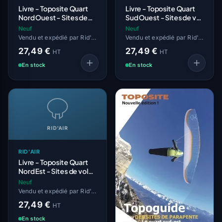
Livre - Toposite Quart
Livre - Toposite Quart
Nord Ouest - Sites de
Sud Ouest - Sites de vol
vol libre
libre
Neuf
Neuf
Vendu et expédié par Rid'Air
Vendu et expédié par Rid'Air
27,49 €
27,49 €
HT
HT
En stock
En stock
RID'AIR
RID'AIR
Livre - Toposite Quart
Nord Est - Sites de vol
libre
Neuf
Vendu et expédié par Rid'Air
27,49 €
HT
En stock