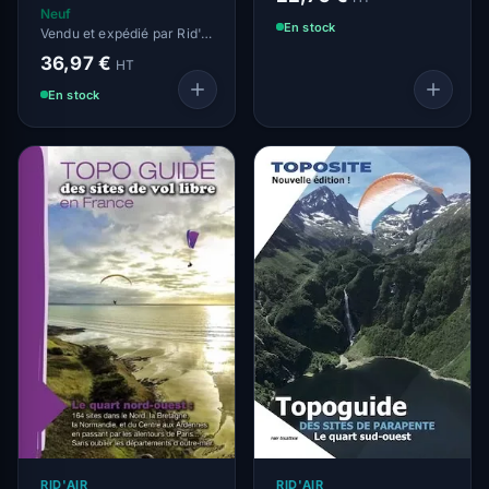
Neuf
En stock
Vendu et expédié par Rid'Air
36,97 €
HT
En stock
RID'AIR
RID'AIR