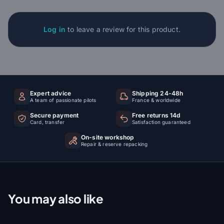
Log in
to leave a review for this product.
Expert advice
Shipping 24-48h
A team of passionate pilots
France & worldwide
Secure payment
Free returns 14d
Card, transfer
Satisfaction guaranteed
On-site workshop
Repair & reserve repacking
You may also like