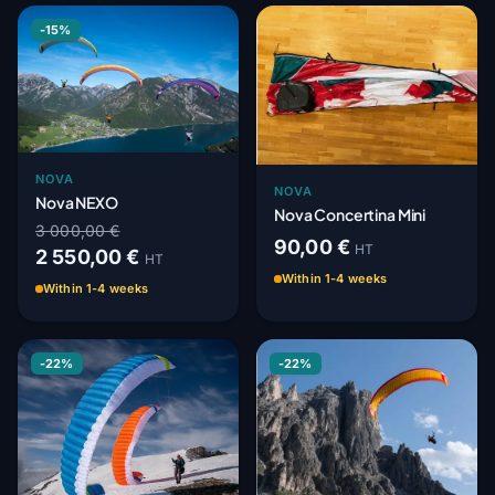
-15%
NOVA
NOVA
Nova NEXO
Nova Concertina Mini
3 000,00 €
90,00 €
HT
2 550,00 €
HT
Within 1-4 weeks
Within 1-4 weeks
-22%
-22%