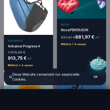
NOVA
Nova PENTAGON
681,97 €
831,67 €
HT
ADVANCE
Within 1-4 weeks
Advance Progress 4
1 075,00 €
913,75 €
HT
Within 1-4 weeks
Diese Website verwendet nur essenzielle
🍪
OK
Cookies.
-18%
-15%
Nova BION3
Bestellen (1 bis 4 Wochen)
4 000,00 €