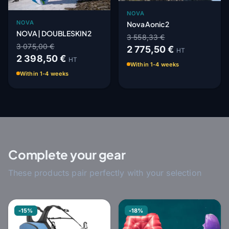
NOVA
NOVA
Nova Aonic 2
NOVA | DOUBLESKIN 2
3 558,33 €
3 075,00 €
2 775,50 €
HT
2 398,50 €
HT
Within 1-4 weeks
Within 1-4 weeks
Complete your gear
These products pair perfectly with your selection
-15%
-18%