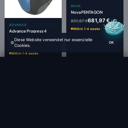
NOVA
Nova PENTAGON
681,97 €
831,67 €
HT
ADVANCE
Within 1-4 weeks
Advance Progress 4
1 075,00 €
Diese Website verwendet nur essenzielle
🍪
OK
913,75 €
Cookies.
HT
Within 1-4 weeks
Ozone Dragonfly
Bestellen (1 bis 4 Wochen)
2 000,83 €
-18%
-15%
OZONE
Ozone | Ozium 3