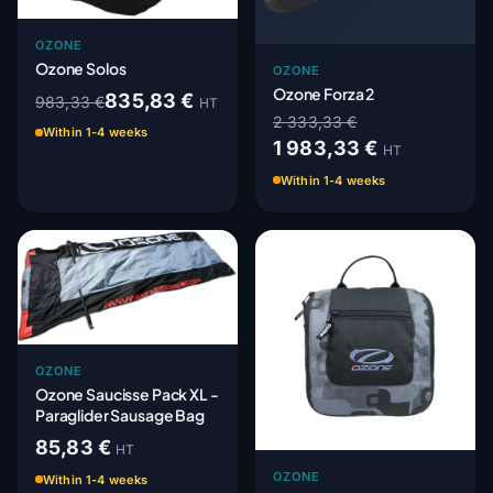
OZONE
Ozone Solos
OZONE
Ozone Forza 2
835,83 €
983,33 €
HT
2 333,33 €
Within 1-4 weeks
1 983,33 €
HT
Within 1-4 weeks
OZONE
Ozone Saucisse Pack XL -
Paraglider Sausage Bag
85,83 €
HT
OZONE
Within 1-4 weeks