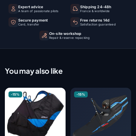
Expert advice
Shipping 24-48h
A team of passionate pilots
France & worldwide
Secure payment
Free returns 14d
Card, transfer
Satisfaction guaranteed
On-site workshop
Repair & reserve repacking
You may also like
-15%
-15%