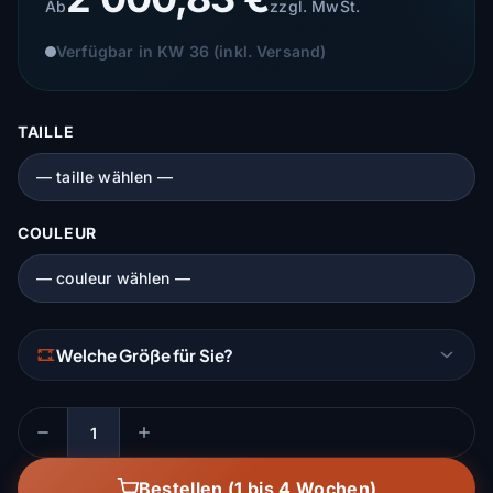
Ab
zzgl. MwSt.
Verfügbar in KW 36 (inkl. Versand)
TAILLE
COULEUR
Welche Größe für Sie?
Menge
Bestellen (1 bis 4 Wochen)