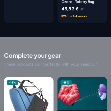
Ozone - Toiletry Bag
45,83 €
HT
Within 1-4 weeks
Complete your gear
These products pair perfectly with your selection
-15%
-18%