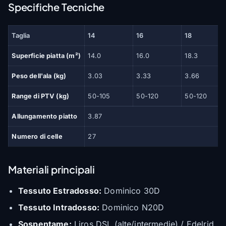
Specifiche Tecniche
Taglia
14
16
18
Superficie piatta (m²)
14.0
16.0
18.3
Peso dell'ala (kg)
3.03
3.33
3.66
Range di PTV (kg)
50-105
50-120
50-120
Allungamento piatto
3.87
Numero di celle
27
Materiali principali
Tessuto Estradosso:
Dominico 30D
Tessuto Intradosso:
Dominico N20D
Sospentame:
Liros DSL (alte/intermedie) / Edelrid