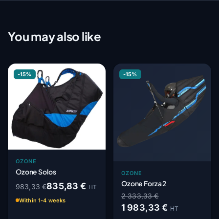
You may also like
-15%
-15%
OZONE
Ozone Solos
OZONE
Ozone Forza 2
835,83 €
983,33 €
HT
2 333,33 €
Within 1-4 weeks
1 983,33 €
HT