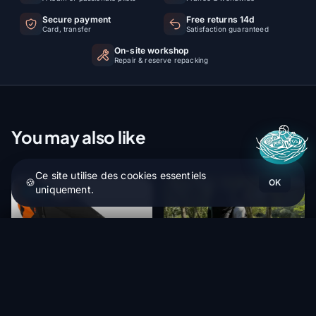
Secure payment
Free returns 14d
Card, transfer
Satisfaction guaranteed
On-site workshop
Repair & reserve repacking
You may also like
Ce site utilise des cookies essentiels
🍪
OK
uniquement.
-15%
Niviuk Ikuma 3 P
Ajouter au panier
2 818,75 €
NIVIUK
NIVIUK
Niviuk - Kargo 160 l or 220 l
Niviuk Arrow P 2 | Light
- Compact Rucksack