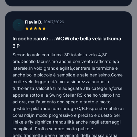
Flavia B.
·
10/07/2026
F
In poche parole....WOW che bella vela la Ikuma
3 P
Secondo volo con Ikuma 3P,totale in volo 4,30
ore.Decollo facilissimo anche con vento rafficato e/o
laterale.In volo grande agilità,centrare le termiche e
anche bolle piccole è semplice e sale benissimo.Come
molte vele leggere dà molta sicurezza anche in
turbolenza.Velocità trim adeguata alla categoria,forse
appena sotto alla Swing Stellar RS che ho volato fino
ad ora, ma l'aumento con speed è tanto e molto
gestibile pilotando con i bridge C/B.Risponde subito ai
comandi,in modo progressivo e preciso e questo per
l'hike e fly significa tranquillità anche negli atterraggi
complicati.Profilo sempre molto pulito e
bello,trasmette bene i movimenti della massa d'aria