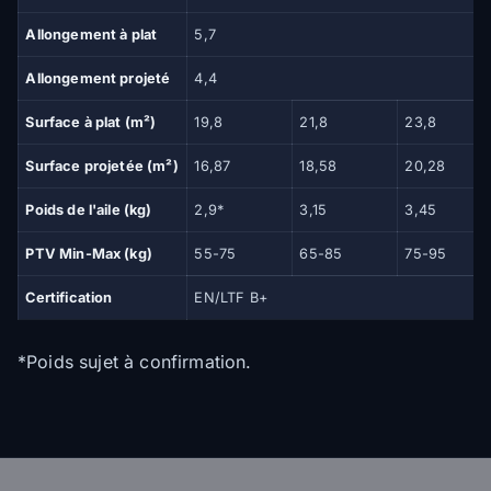
Allongement à plat
5,7
Allongement projeté
4,4
Surface à plat (m²)
19,8
21,8
23,8
Surface projetée (m²)
16,87
18,58
20,28
Poids de l'aile (kg)
2,9*
3,15
3,45
PTV Min-Max (kg)
55-75
65-85
75-95
Certification
EN/LTF B+
*Poids sujet à confirmation.