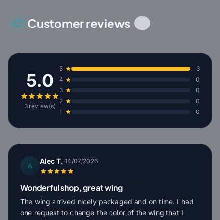
Customer reviews
3
5
3
5.0
4
0
3
0
2
0
3 review(s)
1
0
Alec T.
·
14/07/2026
A
Wonderful shop, great wing
The wing arrived nicely packaged and on time. I had
one request to change the color of the wing that I