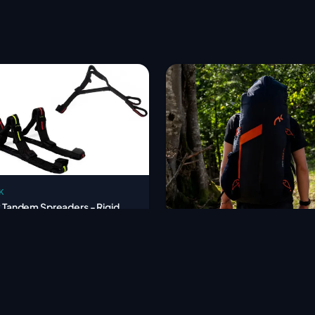
K
k Tandem Spreaders - Rigid
ders for Tandem Gliders
33 €
HT
n 1-4 weeks
NIVIUK
Niviuk - Kargo Expe Race - Car
Bag