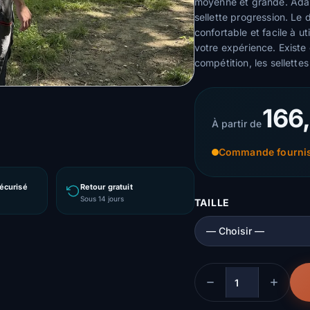
moyenne et grande. Adapt
sellette progression. Le
confortable et facile à u
votre expérience. Existe
compétition, les sellette
166
À partir de
Commande fournis
écurisé
Retour gratuit
Sous 14 jours
TAILLE
Quantité