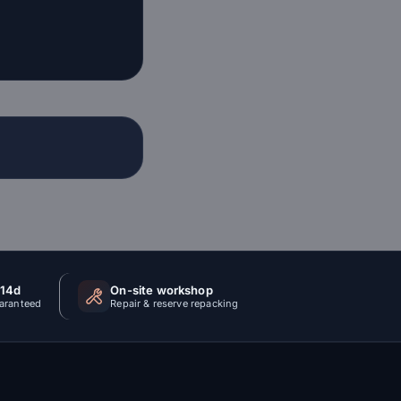
 14d
On-site workshop
uaranteed
Repair & reserve repacking