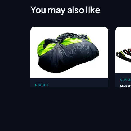
You may also like
NIVIU
NIVIUK
Niviu
Niviuk - Kolibag 160 l - Fast Packing
Sprea
Bag for Solo Wing
58,
150,00 €
HT
Withi
Within 1-4 weeks