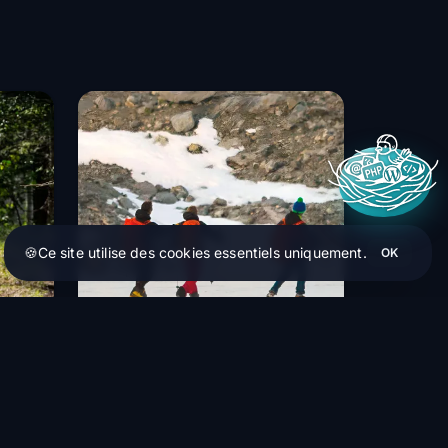
🍪
Ce site utilise des cookies essentiels uniquement.
OK
NIVIUK
rying
Niviuk - Kargo Expe 80 - Carrying
Bag