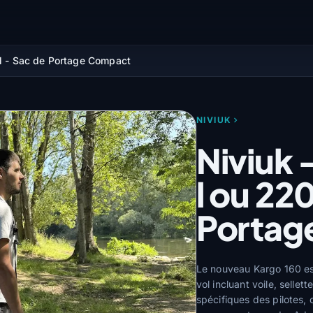
 l - Sac de Portage Compact
NIVIUK
Niviuk 
l ou 220
Portag
Le nouveau Kargo 160 est
vol incluant voile, selle
spécifiques des pilotes, 