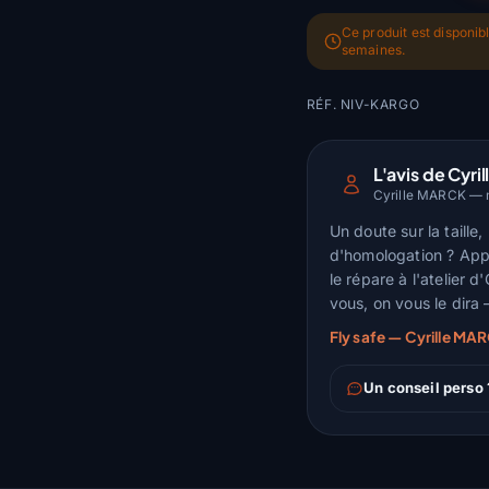
Ce produit est disponib
semaines.
RÉF. NIV-KARGO
L'avis de Cyril
Cyrille MARCK — m
Un doute sur la taille
d'homologation ? Appel
le répare à l'atelier 
vous, on vous le dira
Fly safe — Cyrille MA
Un conseil perso