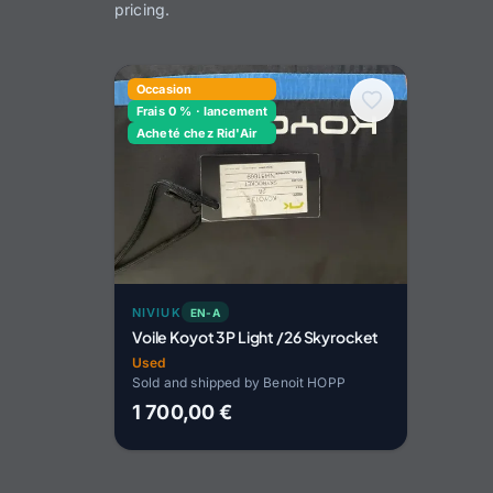
pricing.
Occasion
Frais 0 % · lancement
Acheté chez Rid'Air
NIVIUK
EN-A
Voile Koyot 3P Light /26 Skyrocket
Used
Sold and shipped by Benoit HOPP
1 700,00 €