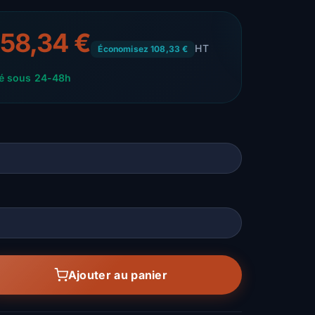
058,34 €
HT
Économisez 108,33 €
ié sous 24-48h
Ajouter au panier