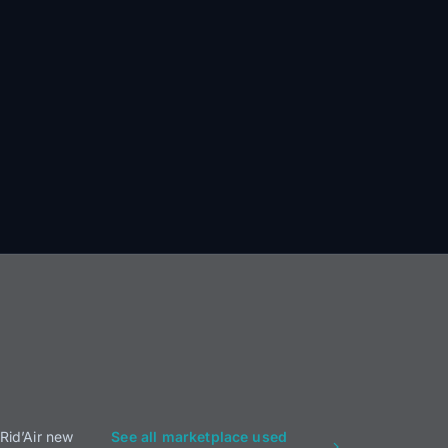
Rid’Air new
See all marketplace used