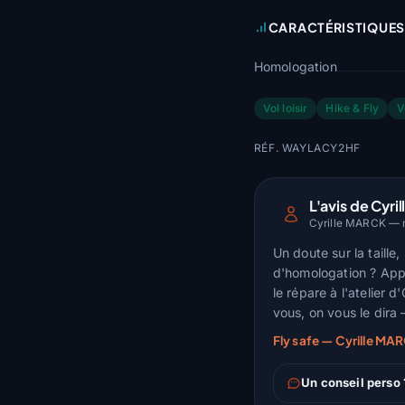
CARACTÉRISTIQUES
Homologation
Vol loisir
Hike & Fly
V
RÉF. WAYLACY2HF
L'avis de Cyril
Cyrille MARCK — m
Un doute sur la taille
d'homologation ? Appel
le répare à l'atelier 
vous, on vous le dira
Fly safe — Cyrille MA
Un conseil perso