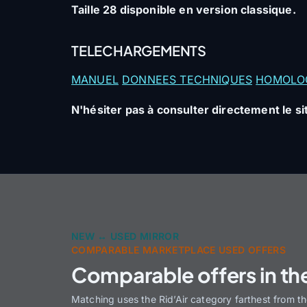
Taille 28 disponible en version classique.
TELECHARGEMENTS
MANUEL
DONNEES TECHNIQUES
HOMOLO
N'hésiter pas à consulter directement le sit
NEW ↔ USED MIRROR
COMPARABLE MARKETPLACE USED OFFERS
Comparable offers in th
Matching uses the Rid’Air category farthest from t