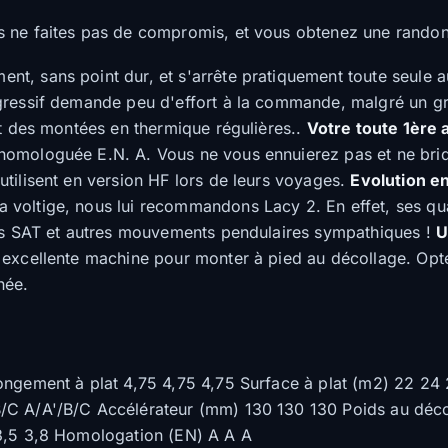
 ne faites pas de compromis, et vous obtenez une randonn
ent, sans point dur, et s'arrête pratiquement toute seule a
ogressif demande peu d'effort à la commande, malgré un 
et des montées en thermique régulières..
Votre toute 1ère a
homologuée E.N. A. Vous ne vous ennuierez pas et ne bri
tilisent en version HF lors de leurs voyages.
Evolution e
voltige, nous lui recommandons Lacy 2. En effet, ses qual
vos SAT et autres mouvements pendulaires sympathiques !
U
excellente machine pour monter à pied au décollage. Opter
née.
ongement à plat 4,75 4,75 4,75 Surface à plat (m2) 22 24 
/C A/A'/B/C Accélérateur (mm) 130 130 130 Poids au déco
 3,5 3,8 Homologation (EN) A A A