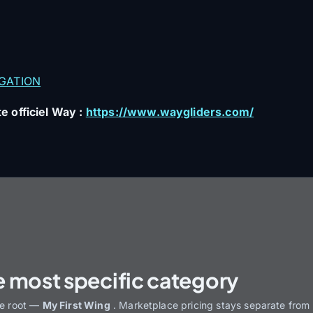
GATION
e officiel Way :
https://www.waygliders.com/
e most specific category
he root —
My First Wing
. Marketplace pricing stays separate from 