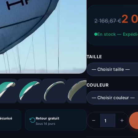
2 
2 166,67 €
En stock — Expéd
TAILLE
COULEUR
écurisé
Retour gratuit
Quantité
Sous 14 jours