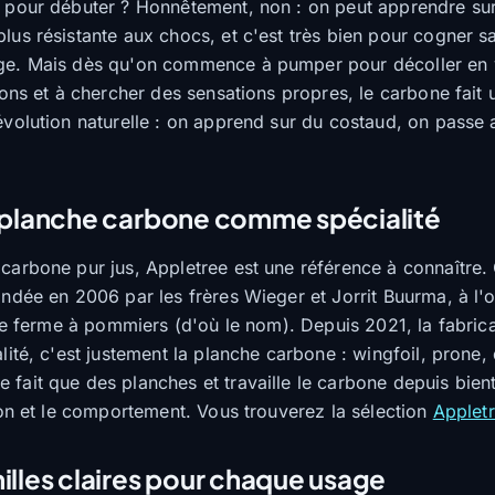
 pour débuter ? Honnêtement, non : on peut apprendre sur
lus résistante aux chocs, et c'est très bien pour cogner s
ge. Mais dès qu'on commence à pumper pour décoller en ve
ions et à chercher des sensations propres, le carbone fait 
évolution naturelle : on apprend sur du costaud, on pass
a planche carbone comme spécialité
carbone pur jus, Appletree est une référence à connaître.
ondée en 2006 par les frères Wieger et Jorrit Buurma, à l'
une ferme à pommiers (d'où le nom). Depuis 2021, la fabrica
lité, c'est justement la planche carbone : wingfoil, prone,
fait que des planches et travaille le carbone depuis bient
tion et le comportement. Vous trouverez la sélection
Applet
illes claires pour chaque usage