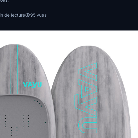
eau.
in de lecture
95 vues