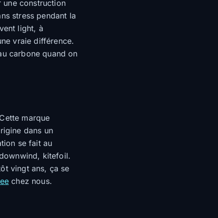
 une construction
ans stress pendant la
nt light, à
une vraie différence.
e au carbone quand on
 Cette marque
origine dans un
tion se fait au
 downwind, kitefoil.
ôt vingt ans, ça se
ree
chez nous.