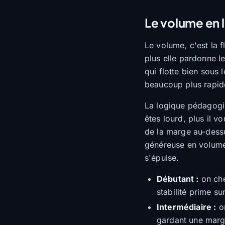
Le volume en li
Le volume, c'est la f
plus elle pardonne l
qui flotte bien sous
beaucoup plus rapid
La logique pédagogiq
êtes lourd, plus il 
de la marge au-dessu
généreuse en volume 
s'épuise.
Débutant :
on che
stabilité prime sur
Intermédiaire :
on
gardant une marg