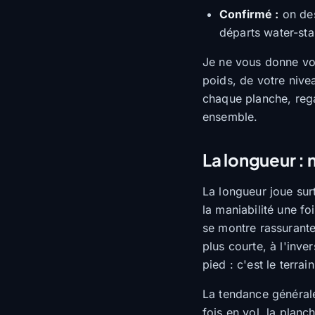
Confirmé :
on des
départs water-star
Je ne vous donne vol
poids, de votre nive
chaque planche, rega
ensemble.
La longueur : m
La longueur joue surt
la maniabilité une fo
se montre rassurante
plus courte, à l'inve
pied : c'est le terrai
La tendance général
fois en vol, la planc