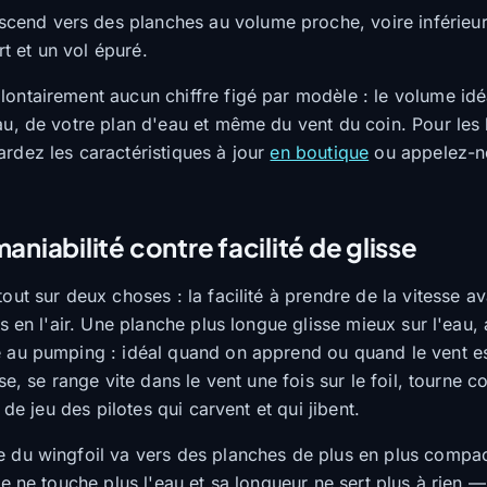
cend vers des planches au volume proche, voire inférieur
t et un vol épuré.
ontairement aucun chiffre figé par modèle : le volume id
au, de votre plan d'eau et même du vent du coin. Pour les 
rdez les caractéristiques à jour
en boutique
ou appelez-no
aniabilité contre facilité de glisse
out sur deux choses : la facilité à prendre de la vitesse av
is en l'air. Une planche plus longue glisse mieux sur l'eau, 
 au pumping : idéal quand on apprend ou quand le vent es
rse, se range vite dans le vent une fois sur le foil, tourne c
n de jeu des pilotes qui carvent et qui jibent.
e du wingfoil va vers des planches de plus en plus compa
he ne touche plus l'eau et sa longueur ne sert plus à rien 