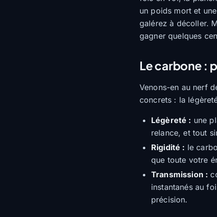
un poids mort et une 
galérez à décoller. M
gagner quelques cent
Le carbone : 
Venons-en au nerf de
concrets : la légèreté
Légèreté :
une pl
relance, et tout 
Rigidité :
le carbo
que toute votre é
Transmission :
co
instantanés au fo
précision.