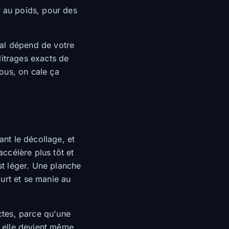
 au poids, pour des
éal dépend de votre
litrages exacts de
us, on cale ça
ant le décollage, et
accélère plus tôt et
t léger. Une planche
ourt et se manie au
ctes, parce qu'une
— elle devient même