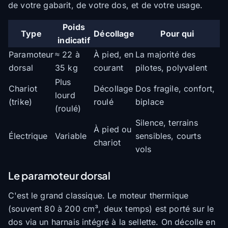
de votre gabarit, de votre dos, et de votre usage.
Poids
Type
Décollage
Pour qui
indicatif
Paramoteur
≈ 22 à
À pied, en
La majorité des
dorsal
35 kg
courant
pilotes, polyvalent
Plus
Chariot
Décollage
Dos fragile, confort,
lourd
(trike)
roulé
biplace
(roulé)
Silence, terrains
À pied ou
Électrique
Variable
sensibles, courts
chariot
vols
Le paramoteur dorsal
C'est le grand classique. Le moteur thermique
(souvent 80 à 200 cm³, deux temps) est porté sur le
dos via un harnais intégré à la sellette. On décolle en