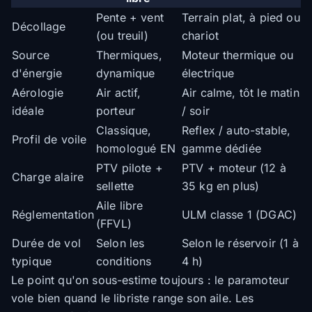
Pente + vent
Terrain plat, à pied ou
Décollage
(ou treuil)
chariot
Source
Thermiques,
Moteur thermique ou
d'énergie
dynamique
électrique
Aérologie
Air actif,
Air calme, tôt le matin
idéale
porteur
/ soir
Classique,
Reflex / auto-stable,
Profil de voile
homologué EN
gamme dédiée
PTV pilote +
PTV + moteur (12 à
Charge alaire
sellette
35 kg en plus)
Aile libre
Réglementation
ULM classe 1 (DGAC)
(FFVL)
Durée de vol
Selon les
Selon le réservoir (1 à
typique
conditions
4 h)
Le point qu'on sous-estime toujours : le paramoteur
vole bien quand le libriste range son aile. Les