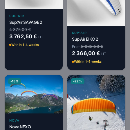
SUP'AIR
Sup'Air SAVAGE 2
4 375,00 €
SUP'AIR
3 762,50 €
HT
Sup'Air EIKO 2
Within 1-4 weeks
3 033,33 €
From
2 366,00 €
HT
Within 1-4 weeks
-15%
-22%
NOVA
Nova NEXO