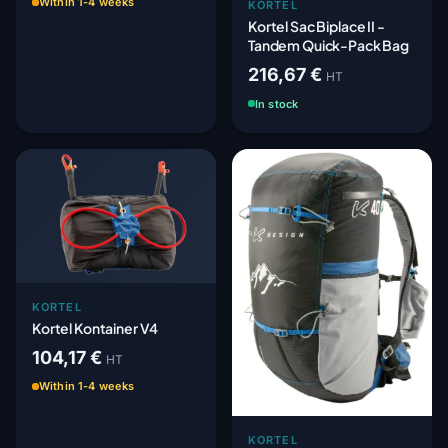
Within 1-4 weeks
KORTEL
Kortel Sac Biplace II -
Tandem Quick-Pack Bag
216,67 €
HT
In stock
KORTEL
Kortel Kontainer V4
104,17 €
HT
Within 1-4 weeks
KORTEL