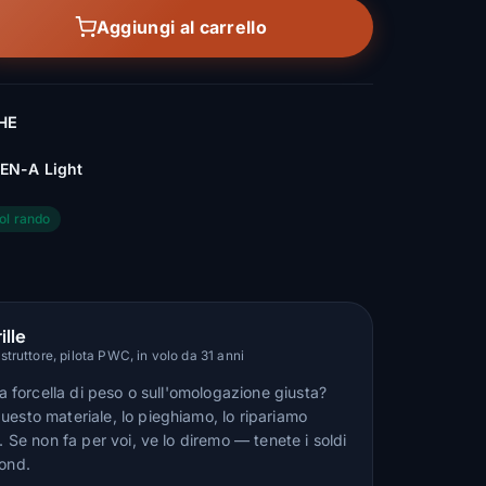
Aggiungi al carrello
HE
EN-A Light
ol rando
ille
truttore, pilota PWC, in volo da 31 anni
lla forcella di peso o sull'omologazione giusta?
uesto materiale, lo pieghiamo, lo ripariamo
n. Se non fa per voi, ve lo diremo — tenete i soldi
fond.