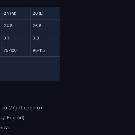
24 (M)
26 (L)
24.8
26.8
3.1
3.3
75-100
90-115
co 27g (Leggero)
 / Edelrid)
enza