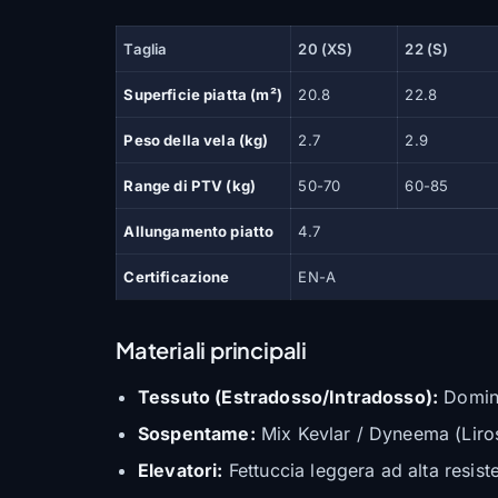
Taglia
20 (XS)
22 (S)
Superficie piatta (m²)
20.8
22.8
Peso della vela (kg)
2.7
2.9
Range di PTV (kg)
50-70
60-85
Allungamento piatto
4.7
Certificazione
EN-A
Materiali principali
Tessuto (Estradosso/Intradosso):
Domini
Sospentame:
Mix Kevlar / Dyneema (Liros
Elevatori:
Fettuccia leggera ad alta resist