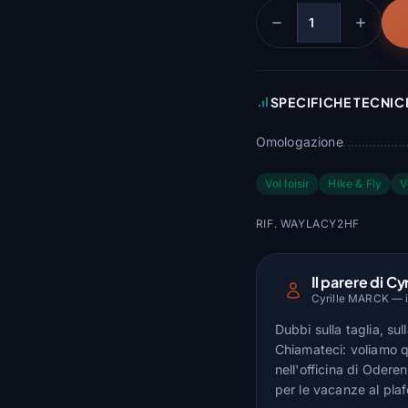
Quantità
SPECIFICHE TECNIC
Omologazione
Vol loisir
Hike & Fly
V
RIF. WAYLACY2HF
Il parere di Cyr
Cyrille MARCK — is
Dubbi sulla taglia, su
Chiamateci: voliamo q
nell'officina di Odere
per le vacanze al pla