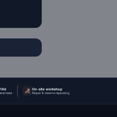
 14d
On-site workshop
uaranteed
Repair & reserve repacking