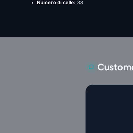
Numero di celle:
38
Custome