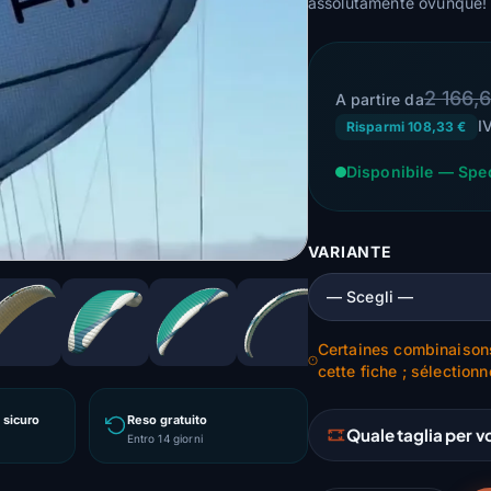
assolutamente ovunque!
2 166,
A partire da
I
Risparmi 108,33 €
Disponibile — Spe
VARIANTE
Certaines combinaison
cette fiche ; sélectionn
sicuro
Reso gratuito
Quale taglia per v
Entro 14 giorni