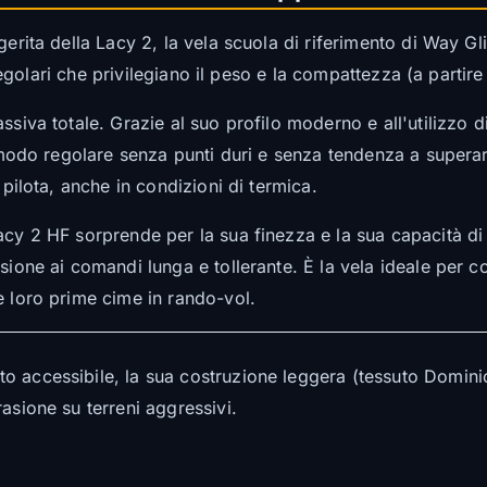
gerita della Lacy 2, la vela scuola di riferimento di Way G
i regolari che privilegiano il peso e la compattezza (a parti
ssiva totale. Grazie al suo profilo moderno e all'utilizzo d
in modo regolare senza punti duri e senza tendenza a supera
 pilota, anche in condizioni di termica.
cy 2 HF sorprende per la sua finezza e la sua capacità di ri
sione ai comandi lunga e tollerante. È la vela ideale per c
e loro prime cime in rando-vol.
o accessibile, la sua costruzione leggera (tessuto Domini
asione su terreni aggressivi.