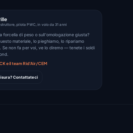
ille
truttore, pilota PWC, in volo da 31 anni
lla forcella di peso o sull'omologazione giusta?
uesto materiale, lo pieghiamo, lo ripariamo
n. Se non fa per voi, ve lo diremo — tenete i soldi
fond.
CK e il team Rid'Air/CEM
isura? Contattateci