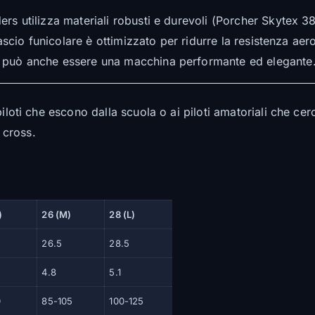
rs utilizza materiali robusti e durevoli (Porcher Skytex 3
fascio funicolare è ottimizzato per ridurre la resistenza aer
e può anche essere una macchina performante ed elegante
piloti che escono dalla scuola o ai piloti amatoriali che 
n cross.
)
26 (M)
28 (L)
26.5
28.5
4.8
5.1
0
85-105
100-125