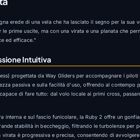
ta
gna erede di una vela che ha lasciato il segno per la sua ver
 le prime uscite, ma con una virata e una planata che per
e ed efficace."
sione Intuitiva
ss) progettata da Way Gliders per accompagnare i piloti fin
urezza passiva e sulla facilità d'uso, offrendo al contempo 
capace di fare tutto: dal volo locale ai primi cross, passan
ra interna e sul fascio funicolare, la Ruby 2 offre un gonf
rande stabilità in beccheggio, filtrando le turbolenze per p
ua virata è progressiva e precisa, consentendo di avvolgere