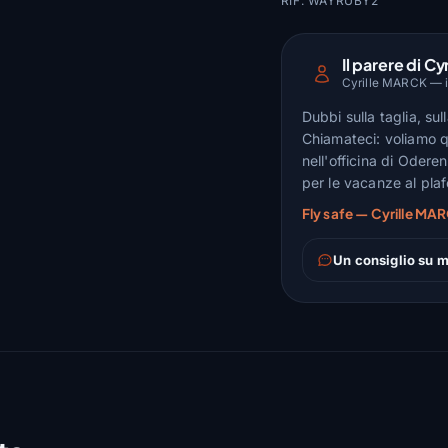
RIF. WAYRUBY2
Il parere di Cyr
Cyrille MARCK — is
Dubbi sulla taglia, su
Chiamateci: voliamo q
nell'officina di Odere
per le vacanze al pla
Fly safe — Cyrille MAR
Un consiglio su m