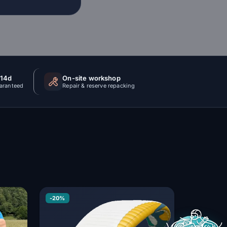
 14d
On-site workshop
uaranteed
Repair & reserve repacking
-20%