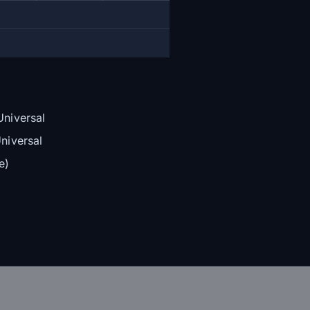
niversal
niversal
e)