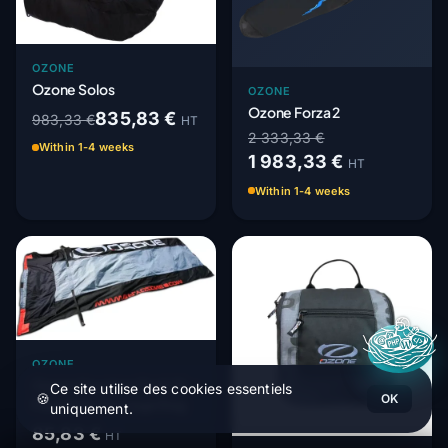
OZONE
Ozone Solos
OZONE
Ozone Forza 2
835,83 €
983,33 €
HT
2 333,33 €
Within 1-4 weeks
1 983,33 €
HT
Within 1-4 weeks
OZONE
Ozone Saucisse Pack XL -
Ce site utilise des cookies essentiels
🍪
OK
Paraglider Sausage Bag
uniquement.
85,83 €
HT