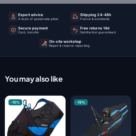
Expert advice
Shipping 24-48h
A team of passionate pilots
France & worldwide
Secure payment
Free returns 14d
Card, transfer
Satisfaction guaranteed
On-site workshop
Repair & reserve repacking
You may also like
-15%
-15%