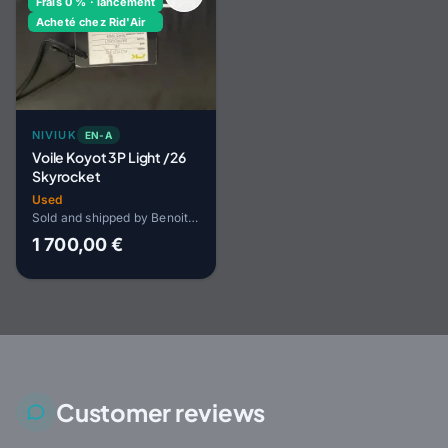
Frais 0 % · lancement
Acheté chez Rid'Air
NIVIUK
EN-A
Voile Koyot 3P Light /26
Skyrocket
Used
Sold and shipped by Benoit HOPP
1 700,00 €
Customer reviews