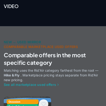
VIDEO
NEW ↔ USED MIRROR
COMPARABLE MARKETPLACE USED OFFERS
Comparable offers in the most
specific category
Matching uses the Rid’Air category farthest from the root —
Hike & Fly
. Marketplace pricing stays separate from Rid’Air
new pricing.
See all marketplace used offers
Occasion