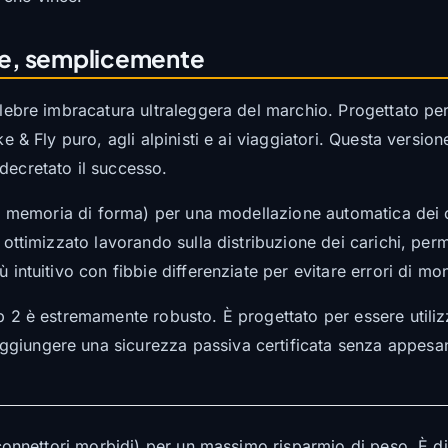
ale, semplicemente
elebre imbracatura ultraleggera del marchio. Progettato 
e & Fly puro, agli alpinisti e ai viaggiatori. Questa version
decretato il successo.
ga a memoria di forma) per una modellazione automatica dei 
o ottimizzato lavorando sulla distribuzione dei carichi, per
 intuitivo con fibbie differenziate per evitare errori di mo
p 2 è estremamente robusto. È progettato per essere utiliz
giungere una sicurezza passiva certificata senza appesant
(connettori morbidi) per un massimo risparmio di peso. È disp