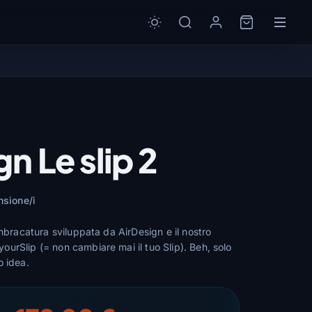
n Le slip 2
nsione/i
imbracatura sviluppata da AirDesign e il nostro
urSlip (= non cambiare mai il tuo Slip). Beh, solo
o idea.