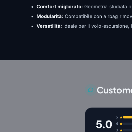
Comfort migliorato:
Geometria studiata pe
Modularità:
Compatibile con airbag rimovi
Versatilità:
Ideale per il volo-escursione, i
Custome
5
5.0
4
3