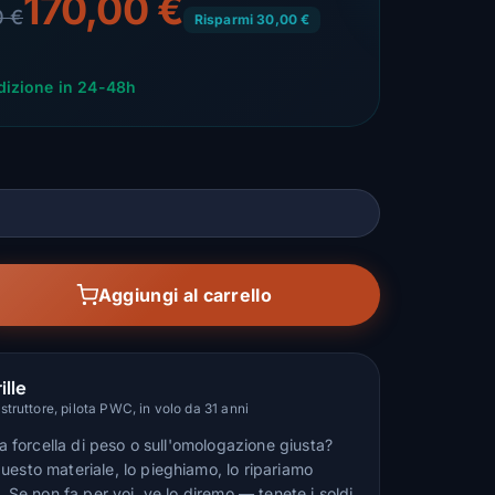
170,00 €
0 €
Risparmi 30,00 €
dizione in 24-48h
Aggiungi al carrello
ille
truttore, pilota PWC, in volo da 31 anni
lla forcella di peso o sull'omologazione giusta?
uesto materiale, lo pieghiamo, lo ripariamo
n. Se non fa per voi, ve lo diremo — tenete i soldi