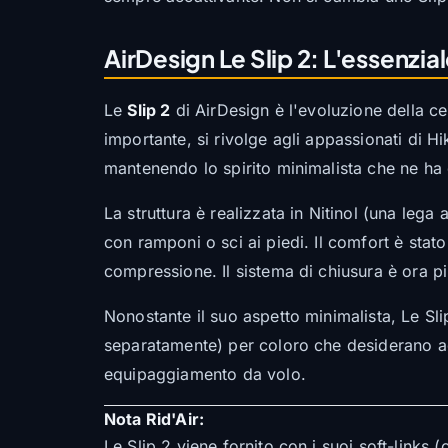
AirDesign Le Slip 2: L'essenzi
Le
Slip 2
di AirDesign è l'evoluzione della c
importante, si rivolge agli appassionati di Hik
mantenendo lo spirito minimalista che ne ha 
La struttura è realizzata in Nitinol (una le
con ramponi o sci ai piedi. Il comfort è stat
compressione. Il sistema di chiusura è ora più
Nonostante il suo aspetto minimalista, Le Sli
separatamente) per coloro che desiderano ag
equipaggiamento da volo.
Nota Rid'Air:
Le Slip 2 viene fornito con i suoi soft-links 