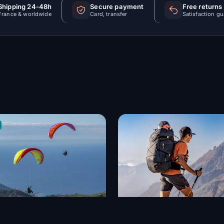
Shipping 24-48h
Secure payment
Free returns
France & worldwide
Card, transfer
Satisfaction g
ESIGN
AIR DESIGN