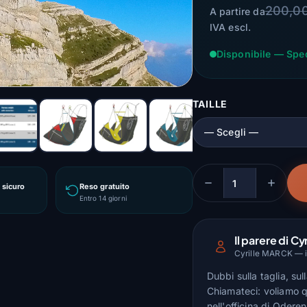
200,0
A partire da
IVA escl.
Disponibile — Spe
TAILLE
sicuro
Reso gratuito
Quantità
Entro 14 giorni
Il parere di Cyr
Cyrille MARCK — is
Dubbi sulla taglia, su
Chiamateci: voliamo q
nell'officina di Odere