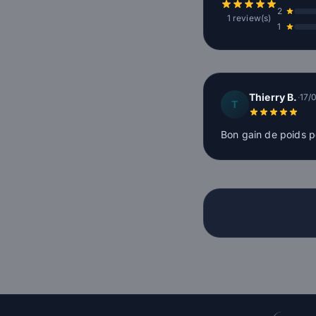
2
1 review(s)
1
Thierry B.
·
17/
T
Bon gain de poids po