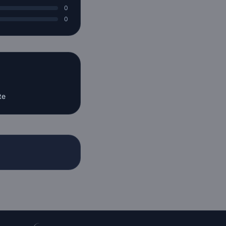
0
0
te