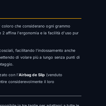
per coloro che considerano ogni grammo
e 2 affina l'ergonomia e la facilità d'uso pur
cosciali, facilitando l'indossamento anche
mettendo di volare più a lungo senza punti di
ntaggio.
zato con l'
Airbag de Slip
(venduto
ire considerevolmente il loro
onibile in tre taglie per adattarsi a tutte le