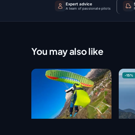
Expert advice
A team of passionate pilots
You may also like
-15%
AIR DESIGN
AIR D