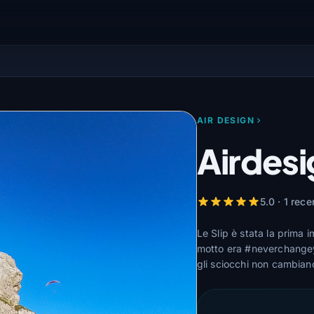
AIR DESIGN
Airdesig
5.0 · 1 rece
Le Slip è stata la prima 
motto era #neverchangeyo
gli sciocchi non cambian