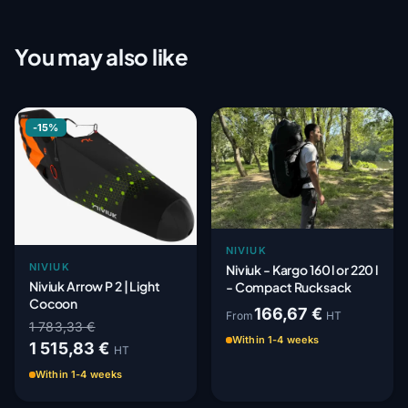
You may also like
-15%
NIVIUK
NIVIUK
Niviuk - Kargo 160 l or 220 l
Niviuk Arrow P 2 | Light
- Compact Rucksack
Cocoon
166,67 €
From
HT
1 783,33 €
Within 1-4 weeks
1 515,83 €
HT
Within 1-4 weeks