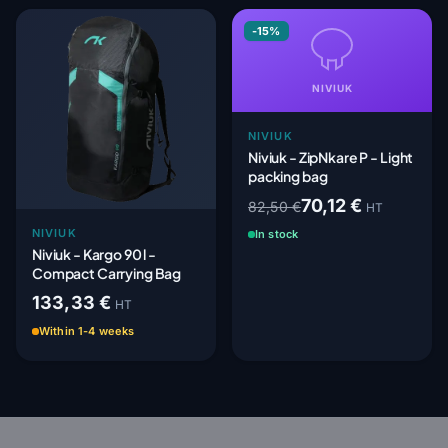
-15%
NIVIUK
NIVIUK
Niviuk - ZipNkare P - Light
packing bag
70,12 €
82,50 €
HT
NIVIUK
In stock
Niviuk - Kargo 90 l -
Compact Carrying Bag
133,33 €
HT
Within 1-4 weeks